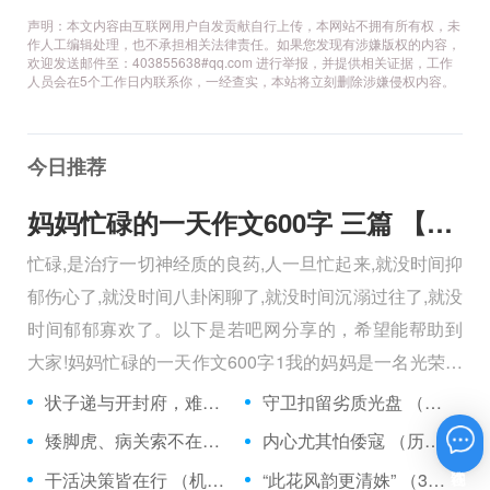
声明：本文内容由互联网用户自发贡献自行上传，本网站不拥有所有权，未
作人工编辑处理，也不承担相关法律责任。如果您发现有涉嫌版权的内容，
欢迎发送邮件至：403855638#qq.com 进行举报，并提供相关证据，工作
人员会在5个工作日内联系你，一经查实，本站将立刻删除涉嫌侵权内容。
今日推荐
妈妈忙碌的一天作文600字 三篇 【600字】
忙碌,是治疗一切神经质的良药,人一旦忙起来,就没时间抑
郁伤心了,就没时间八卦闲聊了,就没时间沉溺过往了,就没
时间郁郁寡欢了。以下是若吧网分享的，希望能帮助到
大家!妈妈忙碌的一天作文600字1我的妈妈是一名光荣的
人民警察，她总有做不完的事情。
状子递与开封府，难忍怒气心中生 （5字口语）
守卫扣留劣质光盘 （5字常言）
矮脚虎、病关索不在，智多星、行者前往此处 （七字俗语）
内心尤其怕倭寇 （历法用语一卷帘）
在线咨询
干活决策皆在行 （机构简称二）
“此花风韵更清姝” （3字手机品牌）