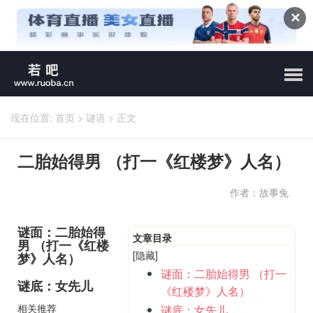
✕
现在位置:
首页
>
谜语
>
正文
二胎始得男 （打一《红楼梦》人名）
作者：故事兔
谜面：二胎始得
文章目录
男 （打一《红楼
[隐藏]
梦》人名）
谜面：二胎始得男 （打一
谜底：女先儿
《红楼梦》人名）
相关推荐
谜底：女先儿