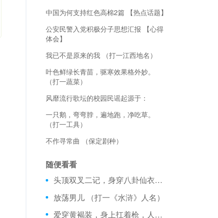
中国为何支持红色高棉2篇 【热点话题】
公安民警入党积极分子思想汇报 【心得
体会】
我已不是原来的我 （打一江西地名）
叶色鲜绿长青苗，驱寒效果格外妙。
（打一蔬菜）
风靡流行歌坛的校园民谣起源于：
一只鹅，弯弯脖，遍地跑，净吃草。
（打一工具）
不作寻常曲 （保定剧种）
随便看看
头顶双叉二记，身穿八卦仙衣，喜的是小雨淋淋，怕的是青天白日。 （打一动物）
放荡男儿 （打一《水浒》人名）
爱穿黄褐装，身上扛着枪，人人都怕我，谁见谁心慌。 （打一动物）