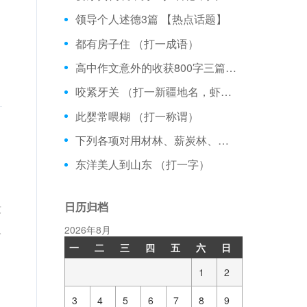
领导个人述德3篇 【热点话题】
都有房子住 （打一成语）
高中作文意外的收获800字三篇 【800字】
咬紧牙关 （打一新疆地名，虾须格）
此婴常喂糊 （打一称谓）
下列各项对用材林、薪炭林、经济林表述不确的是：
东洋美人到山东 （打一字）
日历归档
没
人
2026年8月
一
二
三
四
五
六
日
1
2
3
4
5
6
7
8
9