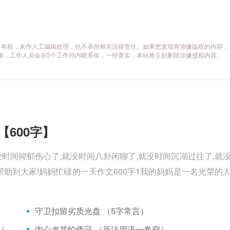
所有权，未作人工编辑处理，也不承担相关法律责任。如果您发现有涉嫌版权的内容，
供相关证据，工作人员会在5个工作日内联系你，一经查实，本站将立刻删除涉嫌侵权内容。
【600字】
没时间抑郁伤心了,就没时间八卦闲聊了,就没时间沉溺过往了,就
助到大家!妈妈忙碌的一天作文600字1我的妈妈是一名光荣的
）
守卫扣留劣质光盘 （5字常言）
矮脚虎、病关索不在，智多星、行者前往此处 （七字俗语）
内心尤其怕倭寇 （历法用语一卷帘）