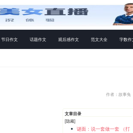
节日作文
话题作文
观后感作文
范文大全
字数作
作者：故事兔
文章目录
[隐藏]
谜面：说一套做一套 （打