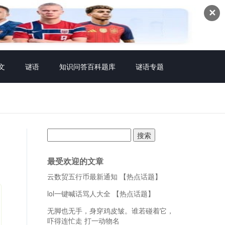
✕
文
谜语
知识问答百科题库
谜语专题
搜
索：
最受欢迎的文章
云数贸五行币最新通知 【热点话题】
lol一键喊话骂人大全 【热点话题】
无脚也无手，身穿鸡皮皱。谁若碰着它，
吓得连忙走 打一动物名