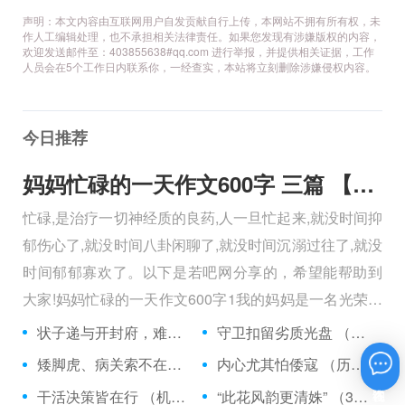
声明：本文内容由互联网用户自发贡献自行上传，本网站不拥有所有权，未
作人工编辑处理，也不承担相关法律责任。如果您发现有涉嫌版权的内容，
欢迎发送邮件至：403855638#qq.com 进行举报，并提供相关证据，工作
人员会在5个工作日内联系你，一经查实，本站将立刻删除涉嫌侵权内容。
今日推荐
妈妈忙碌的一天作文600字 三篇 【600字】
忙碌,是治疗一切神经质的良药,人一旦忙起来,就没时间抑
郁伤心了,就没时间八卦闲聊了,就没时间沉溺过往了,就没
时间郁郁寡欢了。以下是若吧网分享的，希望能帮助到
大家!妈妈忙碌的一天作文600字1我的妈妈是一名光荣的
人民警察，她总有做不完的事情。
状子递与开封府，难忍怒气心中生 （5字口语）
守卫扣留劣质光盘 （5字常言）
矮脚虎、病关索不在，智多星、行者前往此处 （七字俗语）
内心尤其怕倭寇 （历法用语一卷帘）
在线咨询
干活决策皆在行 （机构简称二）
“此花风韵更清姝” （3字手机品牌）