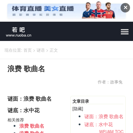
✕
现在位置:
首页
>
谜语
>
正文
浪费 歌曲名
作者：故事兔
谜面：浪费 歌曲名
文章目录
[隐藏]
谜底：水中花
谜面：浪费 歌曲名
相关推荐
谜底：水中花
浪费 歌曲名
WPJAM TOC