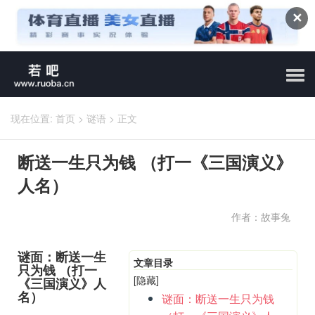
✕
现在位置:
首页
>
谜语
>
正文
断送一生只为钱 （打一《三国演义》
人名）
作者：故事兔
谜面：断送一生
文章目录
只为钱 （打一
[隐藏]
《三国演义》人
名）
谜面：断送一生只为钱