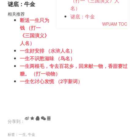
（打一《三国演义》人
谜底：牛金
名）
相关推荐
谜底：牛金
断送一生只为
WPJAM TOC
钱 （打一
《三国演义》
人名）
一生好安排 （水浒人名）
一生不识愁滋味 （鸟名）
一生两根毛，专去百花乡，回来献一物，香甜赛过
糖。 （打一动物）
一生乞讨心发慌 （2字新词）
分享到：
标签：
一生
,
牛金