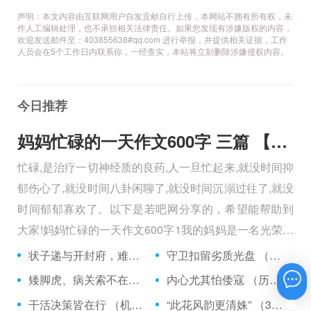
声明：本文内容由互联网用户自发贡献自行上传，本网站不拥有所有权，未
作人工编辑处理，也不承担相关法律责任。如果您发现有涉嫌版权的内容，
欢迎发送邮件至：403855638#qq.com 进行举报，并提供相关证据，工作
人员会在5个工作日内联系你，一经查实，本站将立刻删除涉嫌侵权内容。
今日推荐
妈妈忙碌的一天作文600字 三篇 【600字】
忙碌,是治疗一切神经质的良药,人一旦忙起来,就没时间抑
郁伤心了,就没时间八卦闲聊了,就没时间沉溺过往了,就没
时间郁郁寡欢了。以下是若吧网分享的，希望能帮助到
大家!妈妈忙碌的一天作文600字1我的妈妈是一名光荣的
人民警察，她总有做不完的事情。
状子递与开封府，难忍怒气心中生 （5字口语）
守卫扣留劣质光盘 （5字常言）
矮脚虎、病关索不在，智多星、行者前往此处 （七字俗语）
内心尤其怕倭寇 （历法用语一卷帘）
在线咨询
干活决策皆在行 （机构简称二）
“此花风韵更清姝” （3字手机品牌）