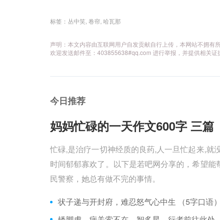
标签：
丛中笑
,
卷帘
,
哈瓦那
声明：本文内容由互联网用户自发贡献自行上传，本网站不拥有
欢迎发送邮件至：403855638#qq.com 进行举报，并提
今日推荐
妈妈忙碌的一天作文600字 三篇 
忙碌,是治疗一切神经质的良药,人一旦忙起来,就
时间郁郁寡欢了。以下是若吧网分享的，希望能帮
民警察，她总有做不完的事情。
状子递与开封府，难忍怒气心中生 （5字口语