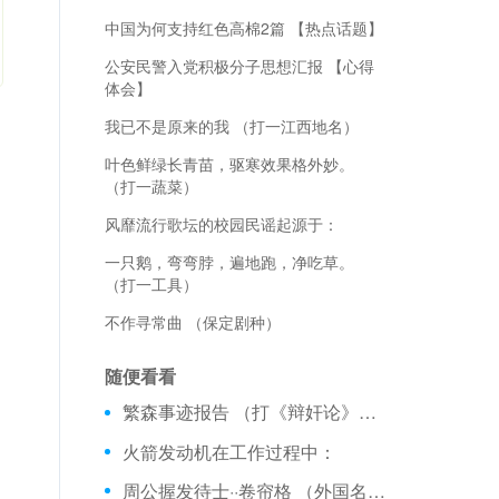
中国为何支持红色高棉2篇 【热点话题】
公安民警入党积极分子思想汇报 【心得
体会】
我已不是原来的我 （打一江西地名）
叶色鲜绿长青苗，驱寒效果格外妙。
（打一蔬菜）
风靡流行歌坛的校园民谣起源于：
一只鹅，弯弯脖，遍地跑，净吃草。
（打一工具）
不作寻常曲 （保定剧种）
随便看看
繁森事迹报告 （打《辩奸论》一句）
火箭发动机在工作过程中：
周公握发待士··卷帘格 （外国名著）