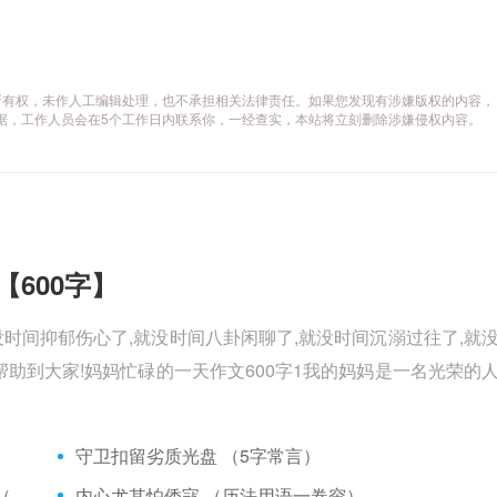
所有权，未作人工编辑处理，也不承担相关法律责任。如果您发现有涉嫌版权的内容，
供相关证据，工作人员会在5个工作日内联系你，一经查实，本站将立刻删除涉嫌侵权内容。
【600字】
没时间抑郁伤心了,就没时间八卦闲聊了,就没时间沉溺过往了,就
助到大家!妈妈忙碌的一天作文600字1我的妈妈是一名光荣的
）
守卫扣留劣质光盘 （5字常言）
矮脚虎、病关索不在，智多星、行者前往此处 （七字俗语）
内心尤其怕倭寇 （历法用语一卷帘）