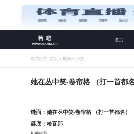
首页
现在位置:
首页
>
谜语
>
正文
她在丛中笑·卷帘格 （打一首都
谜面：她在丛中笑·卷帘格 （打一首都名）
谜底：哈瓦那
相关推荐