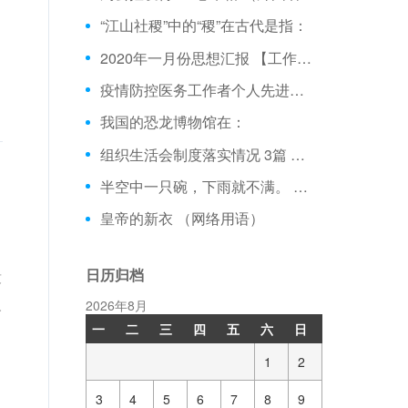
“江山社稷”中的“稷”在古代是指：
2020年一月份思想汇报 【工作报告】
疫情防控医务工作者个人先进事迹3篇 【党团范文】
我国的恐龙博物馆在：
组织生活会制度落实情况 3篇 【热点话题】
半空中一只碗，下雨就不满。 （打一物）
皇帝的新衣 （网络用语）
日历归档
没
人
2026年8月
一
二
三
四
五
六
日
1
2
3
4
5
6
7
8
9