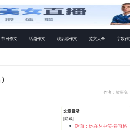
节日作文
话题作文
观后感作文
范文大全
字数作
名）
作者：故事兔
文章目录
[隐藏]
谜面：她在丛中笑·卷帘格