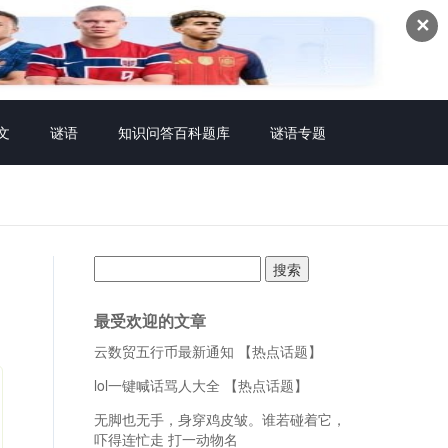
✕
文
谜语
知识问答百科题库
谜语专题
搜
索：
最受欢迎的文章
云数贸五行币最新通知 【热点话题】
lol一键喊话骂人大全 【热点话题】
无脚也无手，身穿鸡皮皱。谁若碰着它，
吓得连忙走 打一动物名