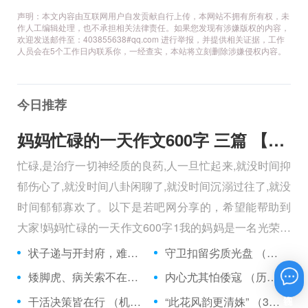
声明：本文内容由互联网用户自发贡献自行上传，本网站不拥有所有权，未
作人工编辑处理，也不承担相关法律责任。如果您发现有涉嫌版权的内容，
欢迎发送邮件至：403855638#qq.com 进行举报，并提供相关证据，工作
人员会在5个工作日内联系你，一经查实，本站将立刻删除涉嫌侵权内容。
今日推荐
妈妈忙碌的一天作文600字 三篇 【600字】
忙碌,是治疗一切神经质的良药,人一旦忙起来,就没时间抑
郁伤心了,就没时间八卦闲聊了,就没时间沉溺过往了,就没
时间郁郁寡欢了。以下是若吧网分享的，希望能帮助到
大家!妈妈忙碌的一天作文600字1我的妈妈是一名光荣的
人民警察，她总有做不完的事情。
状子递与开封府，难忍怒气心中生 （5字口语）
守卫扣留劣质光盘 （5字常言）
矮脚虎、病关索不在，智多星、行者前往此处 （七字俗语）
内心尤其怕倭寇 （历法用语一卷帘）
在线咨询
干活决策皆在行 （机构简称二）
“此花风韵更清姝” （3字手机品牌）