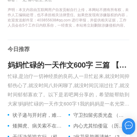
声明：本文内容由互联网用户自发贡献自行上传，本网站不拥有所有权，未
作人工编辑处理，也不承担相关法律责任。如果您发现有涉嫌版权的内容，
欢迎发送邮件至：403855638#qq.com 进行举报，并提供相关证据，工作
人员会在5个工作日内联系你，一经查实，本站将立刻删除涉嫌侵权内容。
今日推荐
妈妈忙碌的一天作文600字 三篇 【600字】
忙碌,是治疗一切神经质的良药,人一旦忙起来,就没时间抑
郁伤心了,就没时间八卦闲聊了,就没时间沉溺过往了,就没
时间郁郁寡欢了。以下是若吧网分享的，希望能帮助到
大家!妈妈忙碌的一天作文600字1我的妈妈是一名光荣的
人民警察，她总有做不完的事情。
状子递与开封府，难忍怒气心中生 （5字口语）
守卫扣留劣质光盘 （5字常言）
矮脚虎、病关索不在，智多星、行者前往此处 （七字俗语）
内心尤其怕倭寇 （历法用语一卷帘）
在线咨询
干活决策皆在行 （机构简称二）
“此花风韵更清姝” （3字手机品牌）