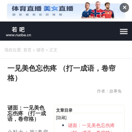
✕
现在位置:
首页
>
谜语
>
正文
一见美色忘伤疼 （打一成语，卷帘
格）
作者：故事兔
谜面：一见美色
文章目录
忘伤疼 （打一成
[隐藏]
语，卷帘格）
谜面：一见美色忘伤疼
小贴士：按“卷帘