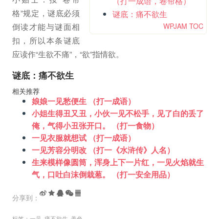
（打一成语，卷帘格）
格”规定，谜底必须
谜底：痛不欲生
倒读才能与谜面相
WPJAM TOC
扣，所以本条谜底
应读作“生欲不痛”，“欲”指情欲。
谜底：痛不欲生
相关推荐
娘娘一见愁便生 （打一成语）
小姐生得丑又丑，小伙一见不松手，见了白的丢了
俺，气得小丑张开口。 （打一食物）
一见衣服就想试 （打一成语）
一见芳容分明改 （打一《水浒传》人名）
生来模样像圆筒，浑身上下一片红，一见火焰就生
气，口吐白沫倒栽葱。 （打一安全用品）
分享到：
标签：
一见
,
痛不欲生
,
美色