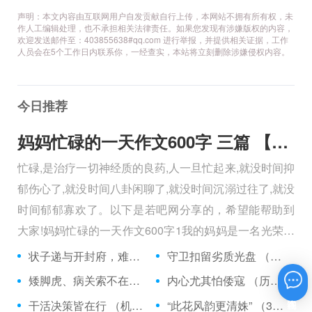
声明：本文内容由互联网用户自发贡献自行上传，本网站不拥有所有权，未
作人工编辑处理，也不承担相关法律责任。如果您发现有涉嫌版权的内容，
欢迎发送邮件至：403855638#qq.com 进行举报，并提供相关证据，工作
人员会在5个工作日内联系你，一经查实，本站将立刻删除涉嫌侵权内容。
今日推荐
妈妈忙碌的一天作文600字 三篇 【600字】
忙碌,是治疗一切神经质的良药,人一旦忙起来,就没时间抑
郁伤心了,就没时间八卦闲聊了,就没时间沉溺过往了,就没
时间郁郁寡欢了。以下是若吧网分享的，希望能帮助到
大家!妈妈忙碌的一天作文600字1我的妈妈是一名光荣的
人民警察，她总有做不完的事情。
状子递与开封府，难忍怒气心中生 （5字口语）
守卫扣留劣质光盘 （5字常言）
矮脚虎、病关索不在，智多星、行者前往此处 （七字俗语）
内心尤其怕倭寇 （历法用语一卷帘）
在线咨询
干活决策皆在行 （机构简称二）
“此花风韵更清姝” （3字手机品牌）