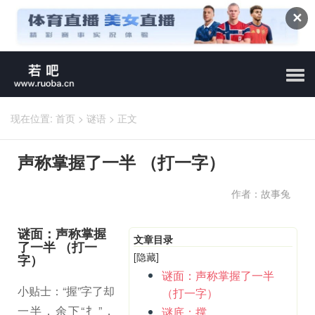
✕
现在位置:
首页
>
谜语
>
正文
声称掌握了一半 （打一字）
作者：故事兔
谜面：声称掌握
文章目录
了一半 （打一
[隐藏]
字）
谜面：声称掌握了一半
小贴士：“握”字了却
（打一字）
一半，余下“扌”，
谜底：撑