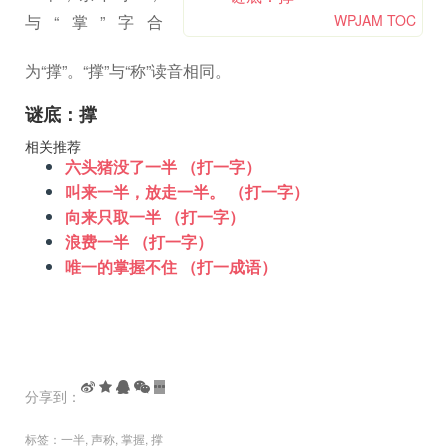
与“掌”字合
WPJAM TOC
为“撑”。“撑”与“称”读音相同。
谜底：撑
相关推荐
六头猪没了一半 （打一字）
叫来一半，放走一半。 （打一字）
向来只取一半 （打一字）
浪费一半 （打一字）
唯一的掌握不住 （打一成语）
分享到：
标签：
一半
,
声称
,
掌握
,
撑