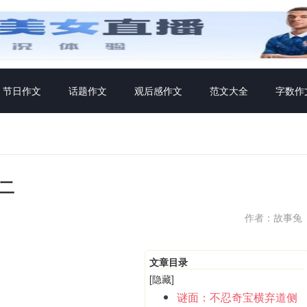
节日作文
话题作文
观后感作文
范文大全
字数作
二
作者：故事兔
文章目录
[隐藏]
谜面：不忍奇宝横弃道侧