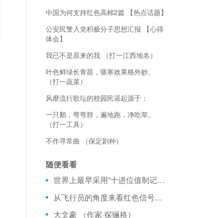
中国为何支持红色高棉2篇 【热点话题】
公安民警入党积极分子思想汇报 【心得
体会】
我已不是原来的我 （打一江西地名）
叶色鲜绿长青苗，驱寒效果格外妙。
（打一蔬菜）
风靡流行歌坛的校园民谣起源于：
一只鹅，弯弯脖，遍地跑，净吃草。
（打一工具）
不作寻常曲 （保定剧种）
随便看看
世界上最早采用”十进位值制记数法”的是哪一个国？
从飞行员的角度来看红色信号灯总在：
大文豪 （作家·探骊格）