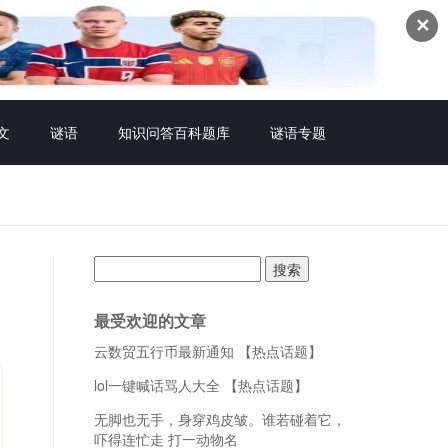
✕
文
谜语
知识问答百科题库
谜语专题
搜
索：
最受欢迎的文章
云数贸五行币最新通知 【热点话题】
lol一键喊话骂人大全 【热点话题】
无脚也无手，身穿鸡皮皱。谁若碰着它，
吓得连忙走 打一动物名