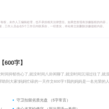
所有权，未作人工编辑处理，也不承担相关法律责任。如果您发现有涉嫌版权的内容，
供相关证据，工作人员会在5个工作日内联系你，一经查实，本站将立刻删除涉嫌侵权内容。
【600字】
没时间抑郁伤心了,就没时间八卦闲聊了,就没时间沉溺过往了,就
助到大家!妈妈忙碌的一天作文600字1我的妈妈是一名光荣的
）
守卫扣留劣质光盘 （5字常言）
矮脚虎、病关索不在，智多星、行者前往此处 （七字俗语）
内心尤其怕倭寇 （历法用语一卷帘）