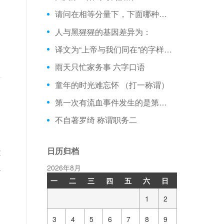
请问在相等分量下，下面哪种食物胆固醇含量最低？
人与黑猩猩的基因差异为：
译文为“上帝与我们同在”的字样出现在哪种货币上
雨天只忙家务事 六字口语
童年的时光难忘怀 （打一称谓）
第一次有流血事件发生的是第几届奥运会
不自著罗绮 称谓职务二
日历归档
没
人
2026年8月
一
二
三
四
五
六
日
1
2
3
4
5
6
7
8
9