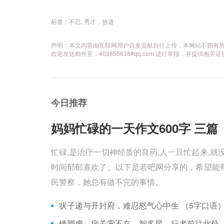
标签：
不忍
,
秀才，拾遗
声明：本文内容由互联网用户自发贡献自行上传，本网站不拥有
欢迎发送邮件至：403855638#qq.com 进行举报，并提
今日推荐
妈妈忙碌的一天作文600字 三篇 
忙碌,是治疗一切神经质的良药,人一旦忙起来,就
时间郁郁寡欢了。以下是若吧网分享的，希望能帮
民警察，她总有做不完的事情。
状子递与开封府，难忍怒气心中生 （5字口语