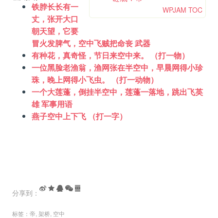
铁脖长长有一
WPJAM TOC
丈，张开大口
朝天望，它要
冒火发脾气，空中飞贼把命丧 武器
有种花，真奇怪，节日来空中来。 （打一物）
一位黑脸老渔翁，渔网张在半空中，早晨网得小珍
珠，晚上网得小飞虫。 （打一动物）
一个大莲蓬，倒挂半空中，莲蓬一落地，跳出飞英
雄 军事用语
燕子空中上下飞 （打一字）
分享到：
标签：
帝
,
架桥
,
空中