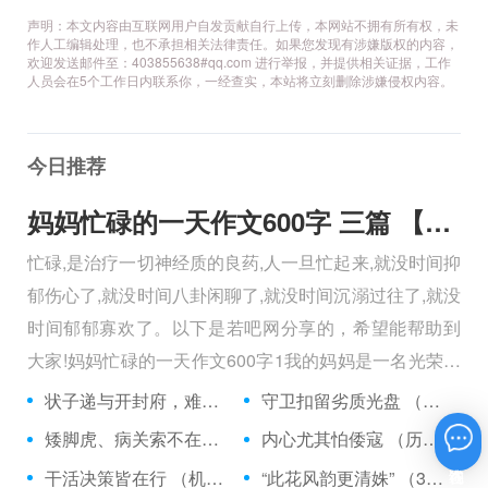
声明：本文内容由互联网用户自发贡献自行上传，本网站不拥有所有权，未
作人工编辑处理，也不承担相关法律责任。如果您发现有涉嫌版权的内容，
欢迎发送邮件至：403855638#qq.com 进行举报，并提供相关证据，工作
人员会在5个工作日内联系你，一经查实，本站将立刻删除涉嫌侵权内容。
今日推荐
妈妈忙碌的一天作文600字 三篇 【600字】
忙碌,是治疗一切神经质的良药,人一旦忙起来,就没时间抑
郁伤心了,就没时间八卦闲聊了,就没时间沉溺过往了,就没
时间郁郁寡欢了。以下是若吧网分享的，希望能帮助到
大家!妈妈忙碌的一天作文600字1我的妈妈是一名光荣的
人民警察，她总有做不完的事情。
状子递与开封府，难忍怒气心中生 （5字口语）
守卫扣留劣质光盘 （5字常言）
矮脚虎、病关索不在，智多星、行者前往此处 （七字俗语）
内心尤其怕倭寇 （历法用语一卷帘）
在线咨询
干活决策皆在行 （机构简称二）
“此花风韵更清姝” （3字手机品牌）