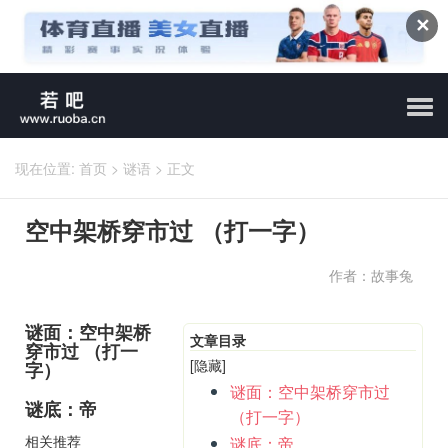
✕
现在位置:
首页
>
谜语
>
正文
空中架桥穿市过 （打一字）
作者：故事兔
谜面：空中架桥
文章目录
穿市过 （打一
[隐藏]
字）
谜面：空中架桥穿市过
谜底：帝
（打一字）
相关推荐
谜底：帝