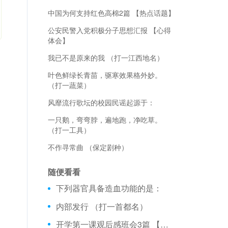
中国为何支持红色高棉2篇 【热点话题】
公安民警入党积极分子思想汇报 【心得
体会】
我已不是原来的我 （打一江西地名）
叶色鲜绿长青苗，驱寒效果格外妙。
（打一蔬菜）
风靡流行歌坛的校园民谣起源于：
一只鹅，弯弯脖，遍地跑，净吃草。
（打一工具）
不作寻常曲 （保定剧种）
随便看看
下列器官具备造血功能的是：
内部发行 （打一首都名）
开学第一课观后感班会3篇 【电视节目观后感】