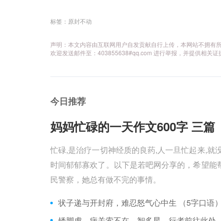
标签：
原封不动
声明：本文内容由互联网用户自发贡献自行上传，本网站不拥有
欢迎发送邮件至：403855638#qq.com 进行举报，并提
今日推荐
妈妈忙碌的一天作文600字 三篇 
忙碌,是治疗一切神经质的良药,人一旦忙起来,就
时间郁郁寡欢了。以下是若吧网分享的，希望能帮
民警察，她总有做不完的事情。
状子递与开封府，难忍怒气心中生 （5字口语