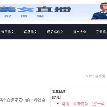
节日作文
话题作文
观后感作文
范文大全
字数作
作者：故事兔
文章目录
[隐藏]
某个血缘家庭中的一种社会
谜面：世袭爵位 （打一成