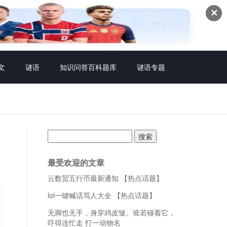
✕
文
谜语
知识问答百科题库
谜语专题
搜
索：
最受欢迎的文章
云数贸五行币最新通知 【热点话题】
lol一键喊话骂人大全 【热点话题】
无脚也无手，身穿鸡皮皱。谁若碰着它，
吓得连忙走 打一动物名