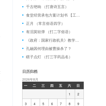
千古绝响 （打唐诗五言）
食堂经营承包方案计划书 【工作计划】
正月 （常言俗语四字）
有泪莫轻弹 （打二字俗语）
《政府：国家行政机关》教学设计 3篇 【热点话题】
孔融因何理由被曹操杀了？
瞎子点灯 （打三字药品名）
日历归档
没
人
2026年8月
一
二
三
四
五
六
日
1
2
3
4
5
6
7
8
9