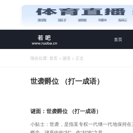
首页
现在位置:
首页
>
谜语
>
正文
世袭爵位 （打一成语）
谜面：世袭爵位 （打一成语）
小贴士：世袭，是指某专权一代继一代地保持在
概念。谜底中的“封”，作“封地”之意。