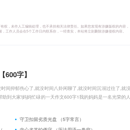
所有权，未作人工编辑处理，也不承担相关法律责任。如果您发现有涉嫌版权的内容，
供相关证据，工作人员会在5个工作日内联系你，一经查实，本站将立刻删除涉嫌侵权内容。
【600字】
没时间抑郁伤心了,就没时间八卦闲聊了,就没时间沉溺过往了,就
助到大家!妈妈忙碌的一天作文600字1我的妈妈是一名光荣的
）
守卫扣留劣质光盘 （5字常言）
矮脚虎、病关索不在，智多星、行者前往此处 （七字俗语）
内心尤其怕倭寇 （历法用语一卷帘）