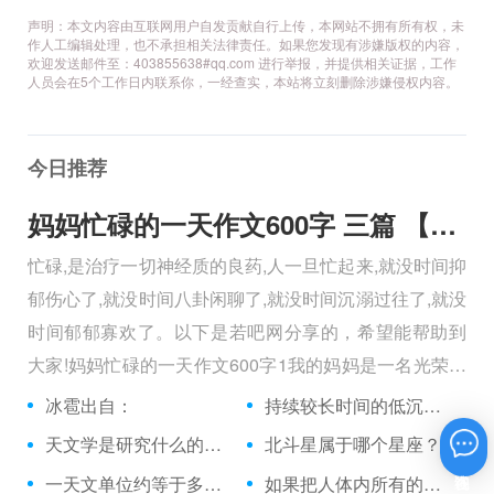
声明：本文内容由互联网用户自发贡献自行上传，本网站不拥有所有权，未
作人工编辑处理，也不承担相关法律责任。如果您发现有涉嫌版权的内容，
欢迎发送邮件至：403855638#qq.com 进行举报，并提供相关证据，工作
人员会在5个工作日内联系你，一经查实，本站将立刻删除涉嫌侵权内容。
今日推荐
妈妈忙碌的一天作文600字 三篇 【600字】
忙碌,是治疗一切神经质的良药,人一旦忙起来,就没时间抑
郁伤心了,就没时间八卦闲聊了,就没时间沉溺过往了,就没
时间郁郁寡欢了。以下是若吧网分享的，希望能帮助到
大家!妈妈忙碌的一天作文600字1我的妈妈是一名光荣的
人民警察，她总有做不完的事情。
冰雹出自：
持续较长时间的低沉声响的雷叫做什么雷？
天文学是研究什么的科学？
北斗星属于哪个星座？
在线咨询
一天文单位约等于多少万公里？
如果把人体内所有的染色体首尾相接，其长度等同从地球到太阳来回距离的多少倍？