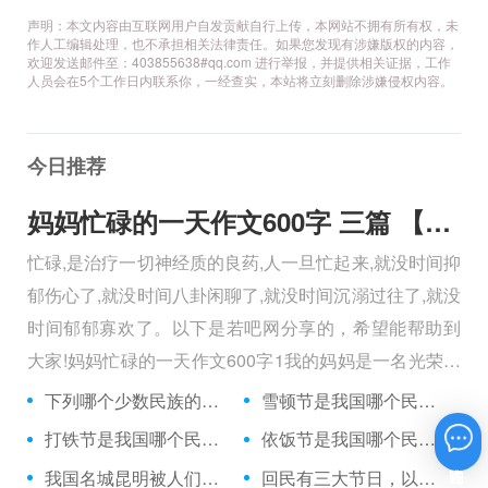
声明：本文内容由互联网用户自发贡献自行上传，本网站不拥有所有权，未
作人工编辑处理，也不承担相关法律责任。如果您发现有涉嫌版权的内容，
欢迎发送邮件至：403855638#qq.com 进行举报，并提供相关证据，工作
人员会在5个工作日内联系你，一经查实，本站将立刻删除涉嫌侵权内容。
今日推荐
妈妈忙碌的一天作文600字 三篇 【600字】
忙碌,是治疗一切神经质的良药,人一旦忙起来,就没时间抑
郁伤心了,就没时间八卦闲聊了,就没时间沉溺过往了,就没
时间郁郁寡欢了。以下是若吧网分享的，希望能帮助到
大家!妈妈忙碌的一天作文600字1我的妈妈是一名光荣的
人民警察，她总有做不完的事情。
下列哪个少数民族的传统服装不是长袍？
雪顿节是我国哪个民族的重要节日？
打铁节是我国哪个民族的传统节日？
依饭节是我国哪个民族最隆重的节日？
在线咨询
我国名城昆明被人们称什么？
回民有三大节日，以下哪一项不在这三大节日之中？