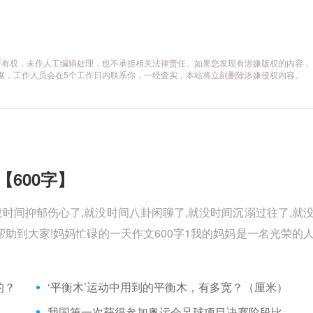
所有权，未作人工编辑处理，也不承担相关法律责任。如果您发现有涉嫌版权的内容，
供相关证据，工作人员会在5个工作日内联系你，一经查实，本站将立刻删除涉嫌侵权内容。
【600字】
没时间抑郁伤心了,就没时间八卦闲聊了,就没时间沉溺过往了,就
助到大家!妈妈忙碌的一天作文600字1我的妈妈是一名光荣的
的？
‘平衡木’运动中用到的平衡木，有多宽？（厘米）
我国第一次获得参加奥运会足球项目决赛阶段比赛资格是在哪一年？