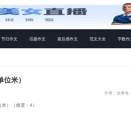
节日作文
话题作文
观后感作文
范文大全
字数作
单位米）
作者：故事兔
位米）（难度：4）