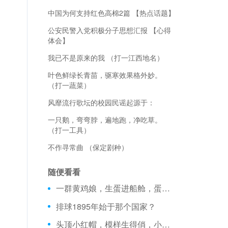
中国为何支持红色高棉2篇 【热点话题】
公安民警入党积极分子思想汇报 【心得
体会】
我已不是原来的我 （打一江西地名）
叶色鲜绿长青苗，驱寒效果格外妙。
（打一蔬菜）
风靡流行歌坛的校园民谣起源于：
一只鹅，弯弯脖，遍地跑，净吃草。
（打一工具）
不作寻常曲 （保定剧种）
随便看看
一群黄鸡娘，生蛋进船舱，蛋儿一声响，个个大过娘。 （打一食品）
排球1895年始于那个国家？
头顶小红帽，模样生得俏，小巧弯弯嘴，最爱学人叫。 （打一动物）