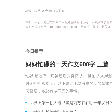
标签：
埃及
,
多少
,
狮身人面像
声明：本文内容由互联网用户自发贡献自行上传，本网站不拥有
欢迎发送邮件至：403855638#qq.com 进行举报，并提
今日推荐
妈妈忙碌的一天作文600字 三篇 
忙碌,是治疗一切神经质的良药,人一旦忙起来,就
时间郁郁寡欢了。以下是若吧网分享的，希望能帮
民警察，她总有做不完的事情。
世界上第一颗人造卫星是前苏联在哪一年发射
网球运动起源于哪个国家？