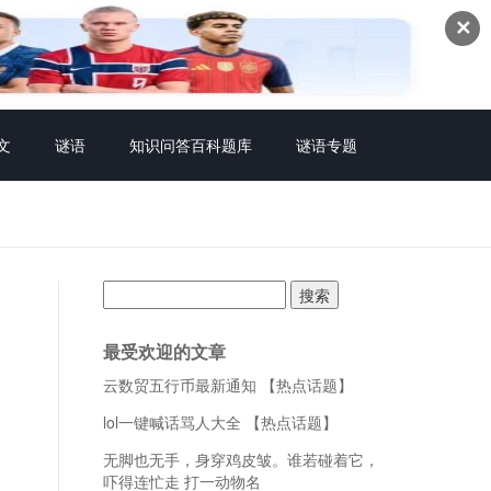
✕
文
谜语
知识问答百科题库
谜语专题
搜
索：
最受欢迎的文章
云数贸五行币最新通知 【热点话题】
lol一键喊话骂人大全 【热点话题】
无脚也无手，身穿鸡皮皱。谁若碰着它，
吓得连忙走 打一动物名