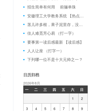
招生简单有何用 前骊单珠
安徽理工大学教务系统 【热点话题】
茎儿许多根，果子泥里存，没花也没叶，没枝也没根
佳人难觅芳心易 （打一字）
要事第一读后感最新 【读后感】
人人让座 （打字一）
下列哪一位不是十大元帅之一？
日历归档
没
人
2026年8月
一
二
三
四
五
六
日
1
2
3
4
5
6
7
8
9