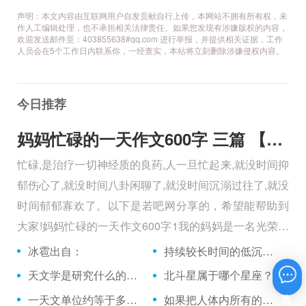
声明：本文内容由互联网用户自发贡献自行上传，本网站不拥有所有权，未
作人工编辑处理，也不承担相关法律责任。如果您发现有涉嫌版权的内容，
欢迎发送邮件至：403855638#qq.com 进行举报，并提供相关证据，工作
人员会在5个工作日内联系你，一经查实，本站将立刻删除涉嫌侵权内容。
今日推荐
妈妈忙碌的一天作文600字 三篇 【600字】
忙碌,是治疗一切神经质的良药,人一旦忙起来,就没时间抑
郁伤心了,就没时间八卦闲聊了,就没时间沉溺过往了,就没
时间郁郁寡欢了。以下是若吧网分享的，希望能帮助到
大家!妈妈忙碌的一天作文600字1我的妈妈是一名光荣的
人民警察，她总有做不完的事情。
冰雹出自：
持续较长时间的低沉声响的雷叫做什么雷？
天文学是研究什么的科学？
北斗星属于哪个星座？
在线咨询
一天文单位约等于多少万公里？
如果把人体内所有的染色体首尾相接，其长度等同从地球到太阳来回距离的多少倍？