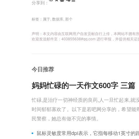
分享到：
标签：
属于
,
数据库
,
那个
声明：本文内容由互联网用户自发贡献自行上传，本网站不拥有
欢迎发送邮件至：403855638#qq.com 进行举报，并提
今日推荐
妈妈忙碌的一天作文600字 三篇 
忙碌,是治疗一切神经质的良药,人一旦忙起来,就
时间郁郁寡欢了。以下是若吧网分享的，希望能帮
民警察，她总有做不完的事情。
鼠标灵敏度常用dpi表示，它指每移动1英寸的