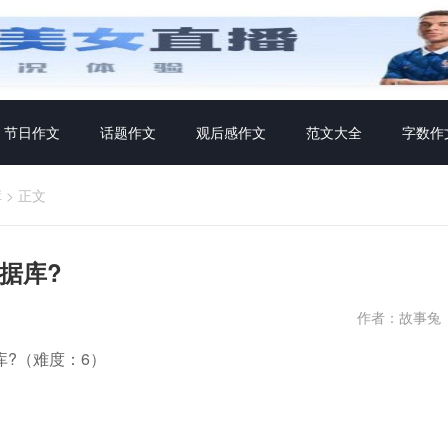
节日作文
话题作文
观后感作文
范文大全
字数作
库
>
正文
数据库?
作者：故事兔
库?（难度：6）