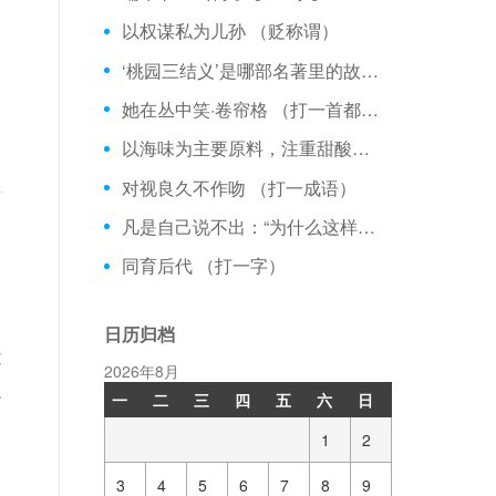
以权谋私为儿孙 （贬称谓）
‘桃园三结义’是哪部名著里的故事？
她在丛中笑·卷帘格 （打一首都名）
以海味为主要原料，注重甜酸咸香、色美味鲜长的菜系是
对视良久不作吻 （打一成语）
凡是自己说不出：“为什么这样做”的事，都是没有意义的生活。这句话是谁说的
同育后代 （打一字）
日历归档
没
2026年8月
人
一
二
三
四
五
六
日
1
2
3
4
5
6
7
8
9