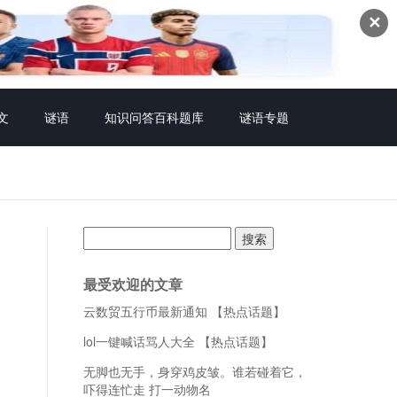
✕
文
谜语
知识问答百科题库
谜语专题
搜
索：
最受欢迎的文章
云数贸五行币最新通知 【热点话题】
lol一键喊话骂人大全 【热点话题】
无脚也无手，身穿鸡皮皱。谁若碰着它，
吓得连忙走 打一动物名