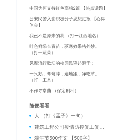
中国为何支持红色高棉2篇 【热点话题】
公安民警入党积极分子思想汇报 【心得
体会】
我已不是原来的我 （打一江西地名）
叶色鲜绿长青苗，驱寒效果格外妙。
（打一蔬菜）
风靡流行歌坛的校园民谣起源于：
一只鹅，弯弯脖，遍地跑，净吃草。
（打一工具）
不作寻常曲 （保定剧种）
随便看看
人 （打《孟子》一句）
建筑工程公司疫情防控复工复产工作方案3篇 【党团范文】
端午节500作文 【500字】