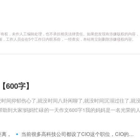
所有权，未作人工编辑处理，也不承担相关法律责任。如果您发现有涉嫌版权的内容，
供相关证据，工作人员会在5个工作日内联系你，一经查实，本站将立刻删除涉嫌侵权内容。
【600字】
没时间抑郁伤心了,就没时间八卦闲聊了,就没时间沉溺过往了,就
助到大家!妈妈忙碌的一天作文600字1我的妈妈是一名光荣的
距离，
当前很多高科技公司都设了CIO这个职位，CIO的意思是：