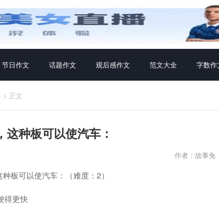
节日作文
话题作文
观后感作文
范文大全
字数作
库
>
正文
，这种板可以使汽车：
作者：故事兔
这种板可以使汽车：（难度：2）
驶得更快