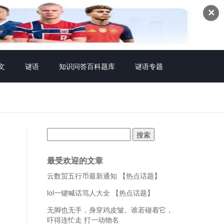
✕
文
谜语
知识问答百科题库
谜语专题
搜
索：
最受欢迎的文章
云数贸五行币最新通知 【热点话题】
lol一键喊话骂人大全 【热点话题】
无脚也无手，身穿鸡皮皱。谁若碰着它，
吓得连忙走 打一动物名