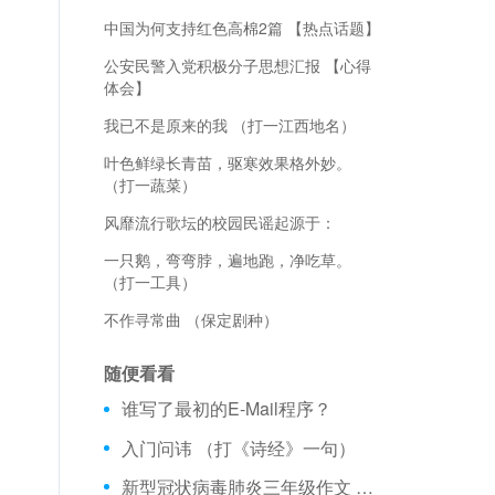
中国为何支持红色高棉2篇 【热点话题】
公安民警入党积极分子思想汇报 【心得
体会】
我已不是原来的我 （打一江西地名）
叶色鲜绿长青苗，驱寒效果格外妙。
（打一蔬菜）
风靡流行歌坛的校园民谣起源于：
一只鹅，弯弯脖，遍地跑，净吃草。
（打一工具）
不作寻常曲 （保定剧种）
随便看看
谁写了最初的E-Mail程序？
入门问讳 （打《诗经》一句）
新型冠状病毒肺炎三年级作文 【三年级作文】