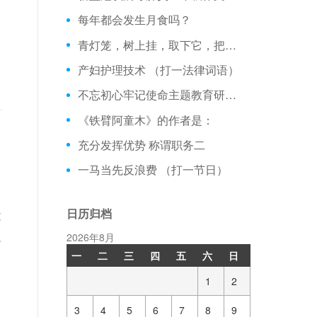
每年都会发生月食吗？
青灯笼，树上挂，取下它，把油榨。 （打一植物）
产妇护理技术 （打一法律词语）
不忘初心牢记使命主题教育研讨发言3篇 【演讲稿】
《铁臂阿童木》的作者是：
充分发挥优势 称谓职务二
一马当先反浪费 （打一节日）
日历归档
没
人
2026年8月
一
二
三
四
五
六
日
1
2
3
4
5
6
7
8
9