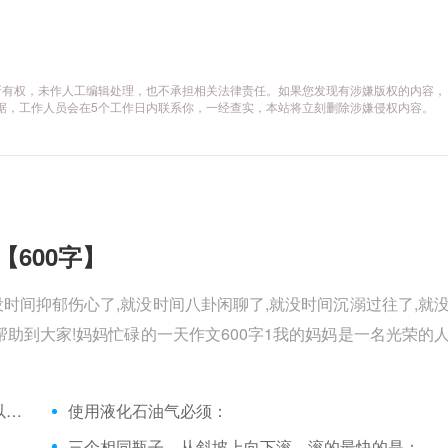
所有权，未作人工编辑处理，也不承担相关法律责任。如果您发现有涉嫌版权的内容，
供相关证据，工作人员会在5个工作日内联系你，一经查实，本站将立刻删除涉嫌侵权内容。
【600字】
没时间抑郁伤心了,就没时间八卦闲聊了,就没时间沉溺过往了,就
助到大家!妈妈忙碌的一天作文600字1我的妈妈是一名光荣的
水银温度计摔碎后，为了防止汞蒸气中毒，可以用什么来清除？
使用液化石油气必须：
三个相同瓶子，从斜坡上向下滚，滚的最快的是：