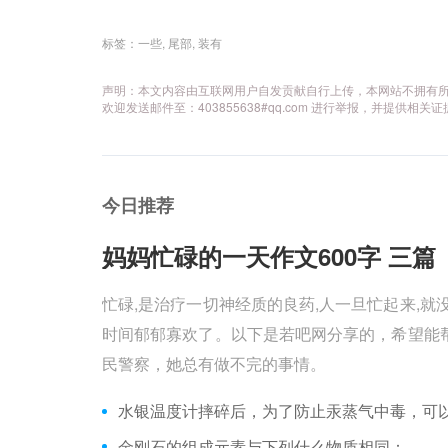
标签：
一些
,
尾部
,
装有
声明：本文内容由互联网用户自发贡献自行上传，本网站不拥有
欢迎发送邮件至：403855638#qq.com 进行举报，并提
今日推荐
妈妈忙碌的一天作文600字 三篇 
忙碌,是治疗一切神经质的良药,人一旦忙起来,就
时间郁郁寡欢了。以下是若吧网分享的，希望能帮
民警察，她总有做不完的事情。
金刚石的组成元素与下列什么物质相同：