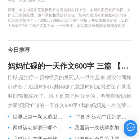
声明：本文内容由互联网用户自发贡献自行上传，本网站不拥有所有权，未
作人工编辑处理，也不承担相关法律责任。如果您发现有涉嫌版权的内容，
欢迎发送邮件至：403855638#qq.com 进行举报，并提供相关证据，工作
人员会在5个工作日内联系你，一经查实，本站将立刻删除涉嫌侵权内容。
今日推荐
妈妈忙碌的一天作文600字 三篇 【600字】
忙碌,是治疗一切神经质的良药,人一旦忙起来,就没时间抑
郁伤心了,就没时间八卦闲聊了,就没时间沉溺过往了,就没
时间郁郁寡欢了。以下是若吧网分享的，希望能帮助到
大家!妈妈忙碌的一天作文600字1我的妈妈是一名光荣的
人民警察，她总有做不完的事情。
世界上第一颗人造卫星是前苏联在哪一年发射的？
‘平衡木’运动中用到的平衡木，有多宽？（厘米）
网球运动起源于哪个国家？
我国第一次获得参加奥运会足球项目决赛阶段比赛资格是在哪一年？
在线咨询
足球运动在哪一年被列为奥运会比赛项目？
汉城奥运会是第几届奥运会？