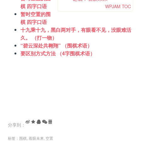
棋 四字口语
WPJAM TOC
暂时空置的围
棋 四字口语
十九乘十九，黑白两对手，有眼看不见，没眼难活
久。 （打一物）
“碧云深处共翱翔” （围棋术语）
要区别方式方法 （4字围棋术语）
分享到：
标签：
围棋
,
着眼未来
,
空置