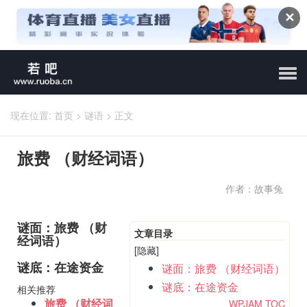
✕
现在位置:
首页
>
谜语
>
正文
旅费 （财经词语）
作者：故事兔
谜面：旅费 （财
文章目录
经词语）
[隐藏]
谜底：在途资金
谜面：旅费 （财经词语）
谜底：在途资金
相关推荐
旅费 （财经词
WPJAM TOC