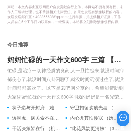
声明：本文内容由互联网用户自发贡献自行上传，本网站不拥有所有权，未
作人工编辑处理，也不承担相关法律责任。如果您发现有涉嫌版权的内容，
欢迎发送邮件至：403855638#qq.com 进行举报，并提供相关证据，工作
人员会在5个工作日内联系你，一经查实，本站将立刻删除涉嫌侵权内容。
今日推荐
妈妈忙碌的一天作文600字 三篇 【600字】
忙碌,是治疗一切神经质的良药,人一旦忙起来,就没时间抑
郁伤心了,就没时间八卦闲聊了,就没时间沉溺过往了,就没
时间郁郁寡欢了。以下是若吧网分享的，希望能帮助到
大家!妈妈忙碌的一天作文600字1我的妈妈是一名光荣的
人民警察，她总有做不完的事情。
状子递与开封府，难忍怒气心中生 （5字口语）
守卫扣留劣质光盘 （5字常言）
矮脚虎、病关索不在，智多星、行者前往此处 （七字俗语）
内心尤其怕倭寇 （历法用语一卷帘）
在线咨询
干活决策皆在行 （机构简称二）
“此花风韵更清姝” （3字手机品牌）