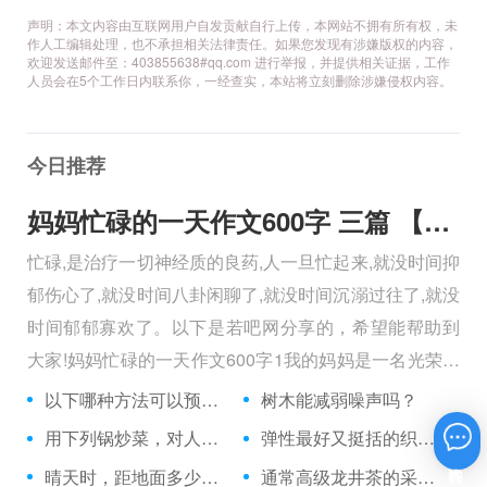
声明：本文内容由互联网用户自发贡献自行上传，本网站不拥有所有权，未
作人工编辑处理，也不承担相关法律责任。如果您发现有涉嫌版权的内容，
欢迎发送邮件至：403855638#qq.com 进行举报，并提供相关证据，工作
人员会在5个工作日内联系你，一经查实，本站将立刻删除涉嫌侵权内容。
今日推荐
妈妈忙碌的一天作文600字 三篇 【600字】
忙碌,是治疗一切神经质的良药,人一旦忙起来,就没时间抑
郁伤心了,就没时间八卦闲聊了,就没时间沉溺过往了,就没
时间郁郁寡欢了。以下是若吧网分享的，希望能帮助到
大家!妈妈忙碌的一天作文600字1我的妈妈是一名光荣的
人民警察，她总有做不完的事情。
以下哪种方法可以预防龋齿？
树木能减弱噪声吗？
用下列锅炒菜，对人体健康更有益的是：
弹性最好又挺括的织品是哪一种？
在线咨询
晴天时，距地面多少公里以上的天是一片漆黑？
通常高级龙井茶的采制时间多在何时之前？