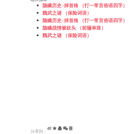
隐瞒历史··掉首格 （打一常言俗语四字）
魏武之谜 （保险词语）
隐瞒历史··掉首格 （打一常言俗语四字）
隐瞒战情被砍头 （前骊单珠）
魏武之谜 （保险词语）
分享到：