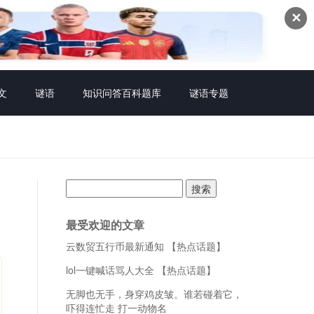
✕
文
谜语
知识问答百科题库
谜语专题
搜
索：
最受欢迎的文章
云数贸五行币最新通知 【热点话题】
lol一键喊话骂人大全 【热点话题】
无脚也无手，身穿鸡皮皱。谁若碰着它，
吓得连忙走 打一动物名