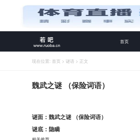
首页
现在位置:
首页
>
谜语
>
正文
魏武之谜 （保险词语）
谜面：魏武之谜 （保险词语）
谜底：隐瞒
相关推荐