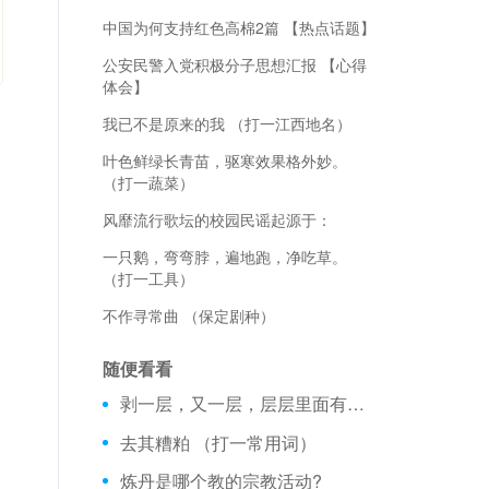
中国为何支持红色高棉2篇 【热点话题】
公安民警入党积极分子思想汇报 【心得
体会】
我已不是原来的我 （打一江西地名）
叶色鲜绿长青苗，驱寒效果格外妙。
（打一蔬菜）
风靡流行歌坛的校园民谣起源于：
一只鹅，弯弯脖，遍地跑，净吃草。
（打一工具）
不作寻常曲 （保定剧种）
随便看看
剥一层，又一层，层层里面有花绒，花绒里头有金豆，金豆里面又一层。 （打一植物）
去其糟粕 （打一常用词）
炼丹是哪个教的宗教活动?