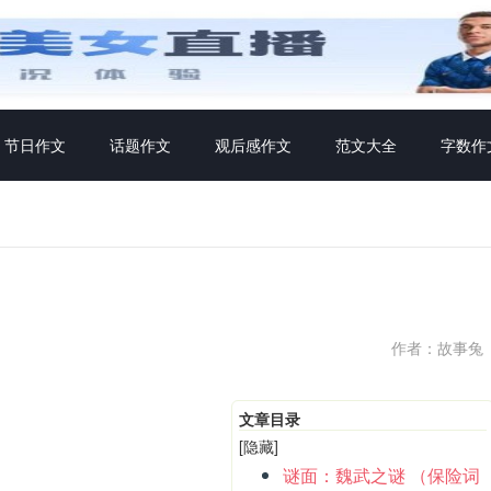
节日作文
话题作文
观后感作文
范文大全
字数作
作者：故事兔
文章目录
[隐藏]
谜面：魏武之谜 （保险词