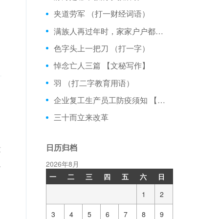
夹道劳军 （打一财经词语）
满族人再过年时，家家户户都要在门口挂上什么饰物表示庆祝新年？
色字头上一把刀 （打一字）
悼念亡人三篇 【文秘写作】
羽 （打二字教育用语）
企业复工生产员工防疫须知 【热点话题】
三十而立来改革
日历归档
没
人
2026年8月
一
二
三
四
五
六
日
1
2
3
4
5
6
7
8
9