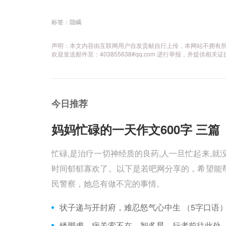
标签：
隐瞒
声明：本文内容由互联网用户自发贡献自行上传，本网站不拥有
欢迎发送邮件至：403855638#qq.com 进行举报，并提
今日推荐
妈妈忙碌的一天作文600字 三篇 
忙碌,是治疗一切神经质的良药,人一旦忙起来,就
时间郁郁寡欢了。以下是若吧网分享的，希望能帮
民警察，她总有做不完的事情。
状子递与开封府，难忍怒气心中生 （5字口语