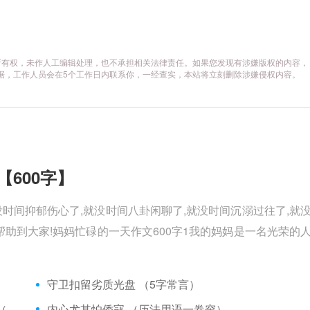
所有权，未作人工编辑处理，也不承担相关法律责任。如果您发现有涉嫌版权的内容，
供相关证据，工作人员会在5个工作日内联系你，一经查实，本站将立刻删除涉嫌侵权内容。
【600字】
没时间抑郁伤心了,就没时间八卦闲聊了,就没时间沉溺过往了,就
助到大家!妈妈忙碌的一天作文600字1我的妈妈是一名光荣的
）
守卫扣留劣质光盘 （5字常言）
矮脚虎、病关索不在，智多星、行者前往此处 （七字俗语）
内心尤其怕倭寇 （历法用语一卷帘）