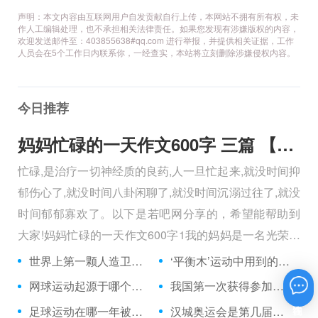
声明：本文内容由互联网用户自发贡献自行上传，本网站不拥有所有权，未
作人工编辑处理，也不承担相关法律责任。如果您发现有涉嫌版权的内容，
欢迎发送邮件至：403855638#qq.com 进行举报，并提供相关证据，工作
人员会在5个工作日内联系你，一经查实，本站将立刻删除涉嫌侵权内容。
今日推荐
妈妈忙碌的一天作文600字 三篇 【600字】
忙碌,是治疗一切神经质的良药,人一旦忙起来,就没时间抑
郁伤心了,就没时间八卦闲聊了,就没时间沉溺过往了,就没
时间郁郁寡欢了。以下是若吧网分享的，希望能帮助到
大家!妈妈忙碌的一天作文600字1我的妈妈是一名光荣的
人民警察，她总有做不完的事情。
世界上第一颗人造卫星是前苏联在哪一年发射的？
‘平衡木’运动中用到的平衡木，有多宽？（厘米）
网球运动起源于哪个国家？
我国第一次获得参加奥运会足球项目决赛阶段比赛资格是在哪一年？
在线咨询
足球运动在哪一年被列为奥运会比赛项目？
汉城奥运会是第几届奥运会？