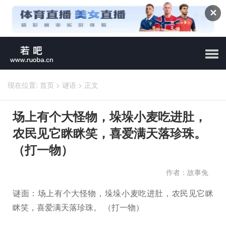
✕
现在位置:
首页
>
谜语
>
正文
场上有个大怪物，垛垛小麦吃进肚，
农民见它眯眯笑，喜爱满天落珍珠。
（打一物）
作者：故事兔
谜面：场上有个大怪物，垛垛小麦吃进肚，农民见它眯
眯笑，喜爱满天落珍珠。 （打一物）