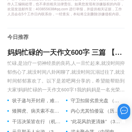
作人工编辑处理，也不承担相关法律责任。如果您发现有涉嫌版权的内容，
欢迎发送邮件至：403855638#qq.com 进行举报，并提供相关证据，工作
人员会在5个工作日内联系你，一经查实，本站将立刻删除涉嫌侵权内容。
今日推荐
妈妈忙碌的一天作文600字 三篇 【600字】
忙碌,是治疗一切神经质的良药,人一旦忙起来,就没时间抑
郁伤心了,就没时间八卦闲聊了,就没时间沉溺过往了,就没
时间郁郁寡欢了。以下是若吧网分享的，希望能帮助到
大家!妈妈忙碌的一天作文600字1我的妈妈是一名光荣的
人民警察，她总有做不完的事情。
状子递与开封府，难忍怒气心中生 （5字口语）
守卫扣留劣质光盘 （5字常言）
矮脚虎、病关索不在，智多星、行者前往此处 （七字俗语）
内心尤其怕倭寇 （历法用语一卷帘）
在线咨询
干活决策皆在行 （机构简称二）
“此花风韵更清姝” （3字手机品牌）
元旦那天人出游 （3字足球用语）
武大娶金莲 （中国电影名*含港台）