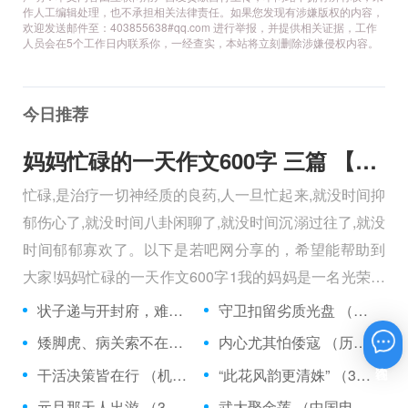
作人工编辑处理，也不承担相关法律责任。如果您发现有涉嫌版权的内容，
欢迎发送邮件至：403855638#qq.com 进行举报，并提供相关证据，工作
人员会在5个工作日内联系你，一经查实，本站将立刻删除涉嫌侵权内容。
今日推荐
妈妈忙碌的一天作文600字 三篇 【600字】
忙碌,是治疗一切神经质的良药,人一旦忙起来,就没时间抑
郁伤心了,就没时间八卦闲聊了,就没时间沉溺过往了,就没
时间郁郁寡欢了。以下是若吧网分享的，希望能帮助到
大家!妈妈忙碌的一天作文600字1我的妈妈是一名光荣的
人民警察，她总有做不完的事情。
状子递与开封府，难忍怒气心中生 （5字口语）
守卫扣留劣质光盘 （5字常言）
矮脚虎、病关索不在，智多星、行者前往此处 （七字俗语）
内心尤其怕倭寇 （历法用语一卷帘）
在线咨询
干活决策皆在行 （机构简称二）
“此花风韵更清姝” （3字手机品牌）
元旦那天人出游 （3字足球用语）
武大娶金莲 （中国电影名*含港台）