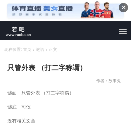
✕
现在位置:
首页
>
谜语
>
正文
只管外表 （打二字称谓）
作者：故事兔
谜面：只管外表 （打二字称谓）
谜底：司仪
没有相关文章