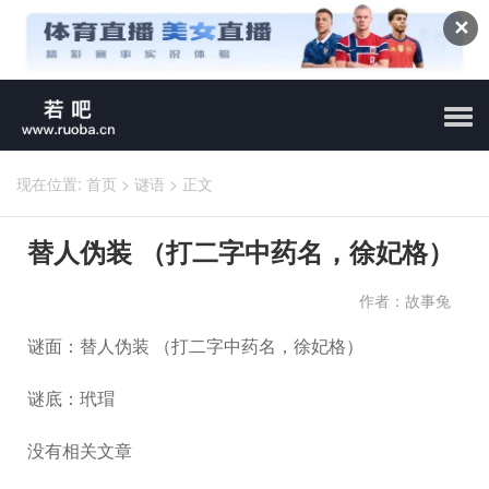
✕
现在位置:
首页
>
谜语
>
正文
替人伪装 （打二字中药名，徐妃格）
作者：故事兔
谜面：替人伪装 （打二字中药名，徐妃格）
谜底：玳瑁
没有相关文章