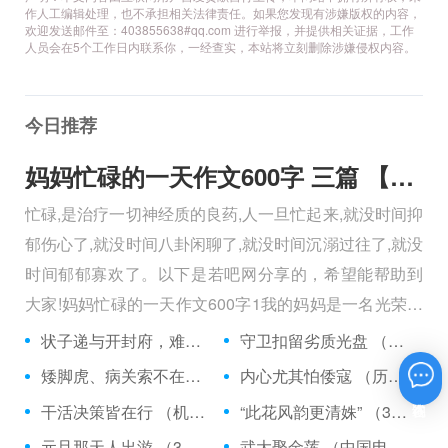
作人工编辑处理，也不承担相关法律责任。如果您发现有涉嫌版权的内容，
欢迎发送邮件至：403855638#qq.com 进行举报，并提供相关证据，工作
人员会在5个工作日内联系你，一经查实，本站将立刻删除涉嫌侵权内容。
今日推荐
妈妈忙碌的一天作文600字 三篇 【600字】
忙碌,是治疗一切神经质的良药,人一旦忙起来,就没时间抑
郁伤心了,就没时间八卦闲聊了,就没时间沉溺过往了,就没
时间郁郁寡欢了。以下是若吧网分享的，希望能帮助到
大家!妈妈忙碌的一天作文600字1我的妈妈是一名光荣的
人民警察，她总有做不完的事情。
状子递与开封府，难忍怒气心中生 （5字口语）
守卫扣留劣质光盘 （5字常言）
矮脚虎、病关索不在，智多星、行者前往此处 （七字俗语）
内心尤其怕倭寇 （历法用语一卷帘）
在线咨询
干活决策皆在行 （机构简称二）
“此花风韵更清姝” （3字手机品牌）
元旦那天人出游 （3字足球用语）
武大娶金莲 （中国电影名*含港台）