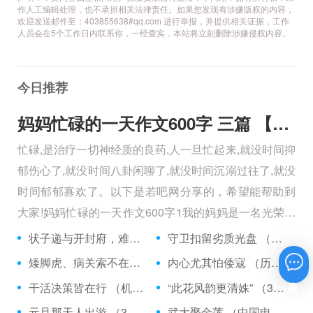
作人工编辑处理，也不承担相关法律责任。如果您发现有涉嫌版权的内容，
欢迎发送邮件至：403855638#qq.com 进行举报，并提供相关证据，工作
人员会在5个工作日内联系你，一经查实，本站将立刻删除涉嫌侵权内容。
今日推荐
妈妈忙碌的一天作文600字 三篇 【600字】
忙碌,是治疗一切神经质的良药,人一旦忙起来,就没时间抑
郁伤心了,就没时间八卦闲聊了,就没时间沉溺过往了,就没
时间郁郁寡欢了。以下是若吧网分享的，希望能帮助到
大家!妈妈忙碌的一天作文600字1我的妈妈是一名光荣的
人民警察，她总有做不完的事情。
状子递与开封府，难忍怒气心中生 （5字口语）
守卫扣留劣质光盘 （5字常言）
矮脚虎、病关索不在，智多星、行者前往此处 （七字俗语）
内心尤其怕倭寇 （历法用语一卷帘）
在线咨询
干活决策皆在行 （机构简称二）
“此花风韵更清姝” （3字手机品牌）
元旦那天人出游 （3字足球用语）
武大娶金莲 （中国电影名*含港台）