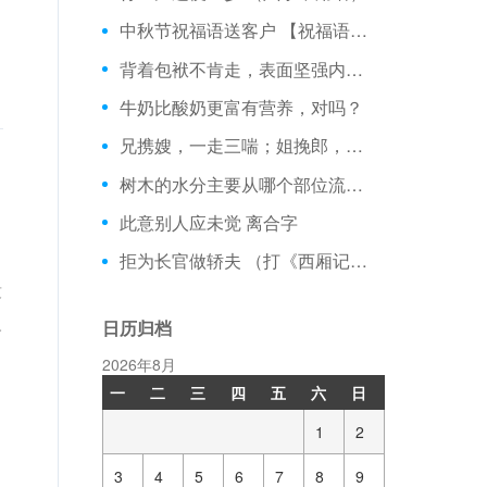
中秋节祝福语送客户 【祝福语大全】
背着包袱不肯走，表面坚强内里柔，行动迟缓不拖拉，碰到困难就缩头
牛奶比酸奶更富有营养，对吗？
兄携嫂，一走三喘；姐挽郎，紧追蜗步；小妹扭八扭，挪半寸 （打字一）
树木的水分主要从哪个部位流失？
此意别人应未觉 离合字
拒为长官做轿夫 （打《西厢记》一句）
没
人
日历归档
2026年8月
一
二
三
四
五
六
日
1
2
3
4
5
6
7
8
9