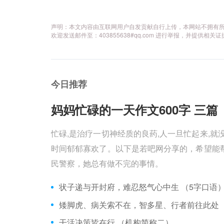
声明：本文内容由互联网用户自发贡献自行上传，本网站不拥有
欢迎发送邮件至：403855638#qq.com 进行举报，并提
今日推荐
妈妈忙碌的一天作文600字 三篇 
忙碌,是治疗一切神经质的良药,人一旦忙起来,就
时间郁郁寡欢了。以下是若吧网分享的，希望能帮
民警察，她总有做不完的事情。
状子递与开封府，难忍怒气心中生 （5字口语
干活决策皆在行 （机构简称二）