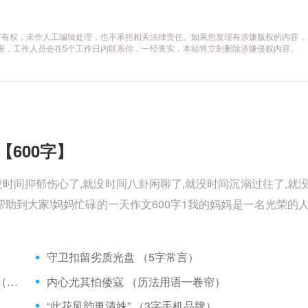
所有权，未作人工编辑处理，也不承担相关法律责任。如果您发现有涉嫌版权的内容，
供相关证据，工作人员会在5个工作日内联系你，一经查实，本站将立刻删除涉嫌侵权内容。
【600字】
没时间抑郁伤心了,就没时间八卦闲聊了,就没时间沉溺过往了,就
助到大家!妈妈忙碌的一天作文600字1我的妈妈是一名光荣的
）
守卫扣留劣质光盘 （5字常言）
矮脚虎、病关索不在，智多星、行者前往此处 （七字俗语）
内心尤其怕倭寇 （历法用语一卷帘）
“此花风韵更清姝” （3字手机品牌）