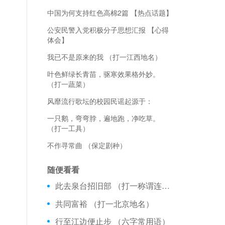
中国为何支持红色高棉2篇 【热点话题】
公安民警入党积极分子思想汇报 【心得
体会】
我已不是原来的我 （打一江西地名）
叶色鲜绿长青苗，驱寒效果格外妙。
（打一蔬菜）
风靡流行歌坛的校园民谣起源于：
一只鹅，弯弯脖，遍地跑，净吃草。
（打一工具）
不作寻常曲 （保定剧种）
随便看看
此去泉台招旧部 （打一称谓连姓）
共同富裕 （打一北京地名）
行至江边便止步 （六字常用语）