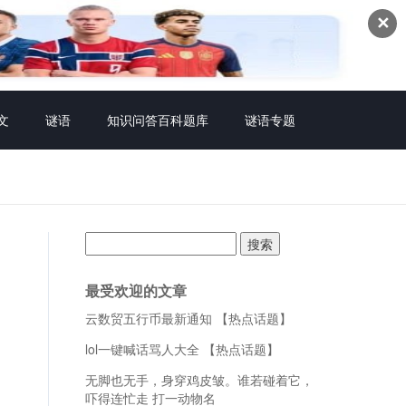
✕
文
谜语
知识问答百科题库
谜语专题
搜
索：
最受欢迎的文章
云数贸五行币最新通知 【热点话题】
lol一键喊话骂人大全 【热点话题】
无脚也无手，身穿鸡皮皱。谁若碰着它，
吓得连忙走 打一动物名