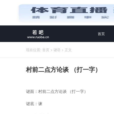
首页
现在位置:
首页
>
谜语
>
正文
村前二点方论谈 （打一字）
谜面：村前二点方论谈 （打一字）
谜底：谏