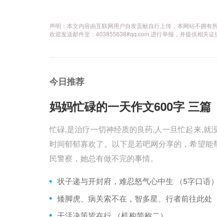
声明：本文内容由互联网用户自发贡献自行上传，本网站不拥有
欢迎发送邮件至：403855638#qq.com 进行举报，并提
今日推荐
妈妈忙碌的一天作文600字 三篇 
忙碌,是治疗一切神经质的良药,人一旦忙起来,就
时间郁郁寡欢了。以下是若吧网分享的，希望能帮
民警察，她总有做不完的事情。
状子递与开封府，难忍怒气心中生 （5字口语
干活决策皆在行 （机构简称二）