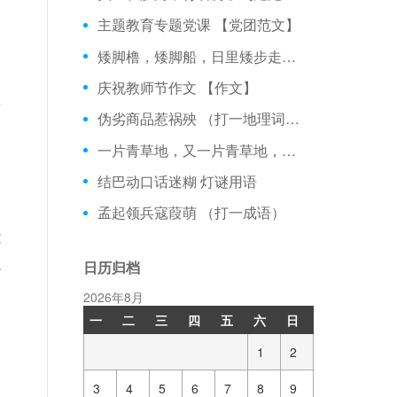
主题教育专题党课 【党团范文】
矮脚橹，矮脚船，日里矮步走出去，夜里矮步走进来。 （打一动物）
庆祝教师节作文 【作文】
伪劣商品惹祸殃 （打一地理词语）
一片青草地，又一片青草地，来了一群羊，又来了一群狼 打4种植物
结巴动口话迷糊 灯谜用语
孟起领兵寇葭萌 （打一成语）
没
人
日历归档
2026年8月
一
二
三
四
五
六
日
1
2
3
4
5
6
7
8
9