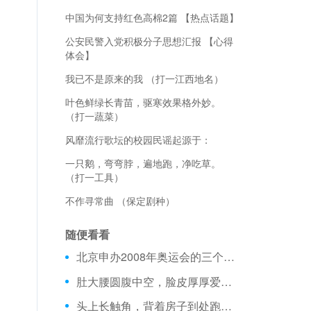
中国为何支持红色高棉2篇 【热点话题】
公安民警入党积极分子思想汇报 【心得
体会】
我已不是原来的我 （打一江西地名）
叶色鲜绿长青苗，驱寒效果格外妙。
（打一蔬菜）
风靡流行歌坛的校园民谣起源于：
一只鹅，弯弯脖，遍地跑，净吃草。
（打一工具）
不作寻常曲 （保定剧种）
随便看看
北京申办2008年奥运会的三个全新理念，一个是绿色奥运，一个是人文奥运，还有一个是：
肚大腰圆腹中空，脸皮厚厚爱紧绷，别看胸中无点墨，说起话来咚咚咚。 （打一乐器）
头上长触角，背着房子到处跑。 （打一动物）