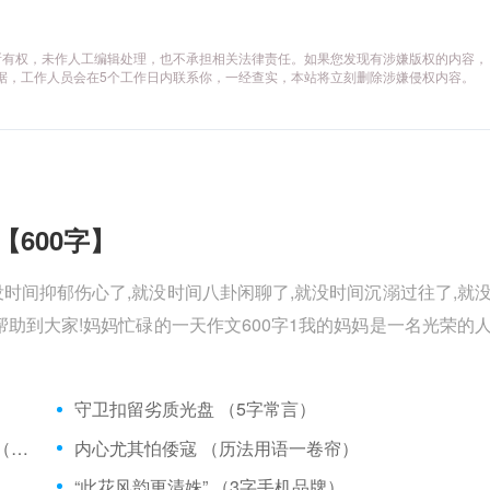
所有权，未作人工编辑处理，也不承担相关法律责任。如果您发现有涉嫌版权的内容，
供相关证据，工作人员会在5个工作日内联系你，一经查实，本站将立刻删除涉嫌侵权内容。
【600字】
没时间抑郁伤心了,就没时间八卦闲聊了,就没时间沉溺过往了,就
助到大家!妈妈忙碌的一天作文600字1我的妈妈是一名光荣的
）
守卫扣留劣质光盘 （5字常言）
矮脚虎、病关索不在，智多星、行者前往此处 （七字俗语）
内心尤其怕倭寇 （历法用语一卷帘）
“此花风韵更清姝” （3字手机品牌）