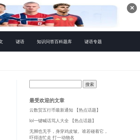
✕
文
谜语
知识问答百科题库
谜语专题
搜
索：
最受欢迎的文章
云数贸五行币最新通知 【热点话题】
lol一键喊话骂人大全 【热点话题】
无脚也无手，身穿鸡皮皱。谁若碰着它，
吓得连忙走 打一动物名