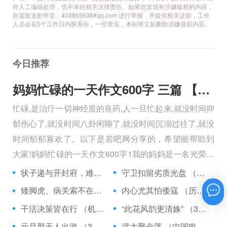
作人工编辑处理，也不承担相关法律责任。如果您发现有涉嫌版权的内容，
欢迎发送邮件至：403855638#qq.com 进行举报，并提供相关证据，工作
人员会在5个工作日内联系你，一经查实，本站将立刻删除涉嫌侵权内容。
今日推荐
妈妈忙碌的一天作文600字 三篇 【600字】
忙碌,是治疗一切神经质的良药,人一旦忙起来,就没时间抑
郁伤心了,就没时间八卦闲聊了,就没时间沉溺过往了,就没
时间郁郁寡欢了。以下是若吧网分享的，希望能帮助到
大家!妈妈忙碌的一天作文600字1我的妈妈是一名光荣的
人民警察，她总有做不完的事情。
状子递与开封府，难忍怒气心中生 （5字口语）
守卫扣留劣质光盘 （5字常言）
矮脚虎、病关索不在，智多星、行者前往此处 （七字俗语）
内心尤其怕倭寇 （历法用语一卷帘）
在线咨询
干活决策皆在行 （机构简称二）
“此花风韵更清姝” （3字手机品牌）
元旦那天人出游 （3字足球用语）
武大娶金莲 （中国电影名*含港台）