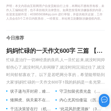
声明：本文内容由互联网用户自发贡献自行上传，本网站不拥有所有权，未
作人工编辑处理，也不承担相关法律责任。如果您发现有涉嫌版权的内容，
欢迎发送邮件至：403855638#qq.com 进行举报，并提供相关证据，工作
人员会在5个工作日内联系你，一经查实，本站将立刻删除涉嫌侵权内容。
今日推荐
妈妈忙碌的一天作文600字 三篇 【600字】
忙碌,是治疗一切神经质的良药,人一旦忙起来,就没时间抑
郁伤心了,就没时间八卦闲聊了,就没时间沉溺过往了,就没
时间郁郁寡欢了。以下是若吧网分享的，希望能帮助到
大家!妈妈忙碌的一天作文600字1我的妈妈是一名光荣的
人民警察，她总有做不完的事情。
状子递与开封府，难忍怒气心中生 （5字口语）
守卫扣留劣质光盘 （5字常言）
矮脚虎、病关索不在，智多星、行者前往此处 （七字俗语）
内心尤其怕倭寇 （历法用语一卷帘）
在线咨询
干活决策皆在行 （机构简称二）
“此花风韵更清姝” （3字手机品牌）