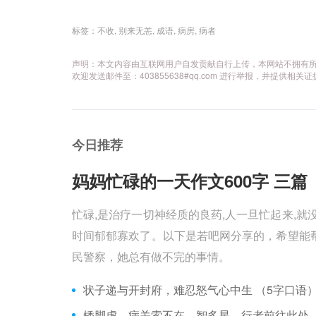
标签：
不收
,
别来无恙
,
成语
,
病房
,
病者
声明：本文内容由互联网用户自发贡献自行上传，本网站不拥有
欢迎发送邮件至：403855638#qq.com 进行举报，并提
今日推荐
妈妈忙碌的一天作文600字 三篇 
忙碌,是治疗一切神经质的良药,人一旦忙起来,就
时间郁郁寡欢了。以下是若吧网分享的，希望能帮
民警察，她总有做不完的事情。
状子递与开封府，难忍怒气心中生 （5字口语