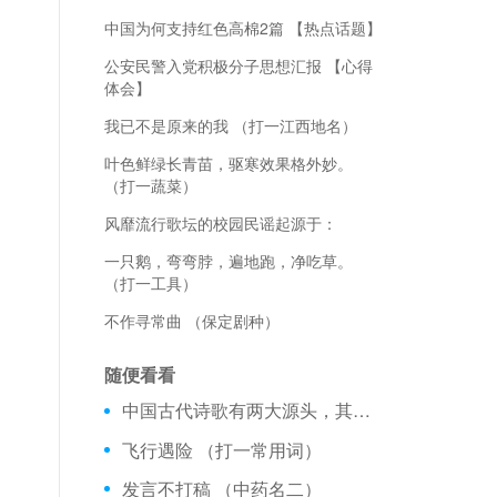
中国为何支持红色高棉2篇 【热点话题】
公安民警入党积极分子思想汇报 【心得
体会】
我已不是原来的我 （打一江西地名）
叶色鲜绿长青苗，驱寒效果格外妙。
（打一蔬菜）
风靡流行歌坛的校园民谣起源于：
一只鹅，弯弯脖，遍地跑，净吃草。
（打一工具）
不作寻常曲 （保定剧种）
随便看看
中国古代诗歌有两大源头，其中现实主义源头是什么？
飞行遇险 （打一常用词）
发言不打稿 （中药名二）