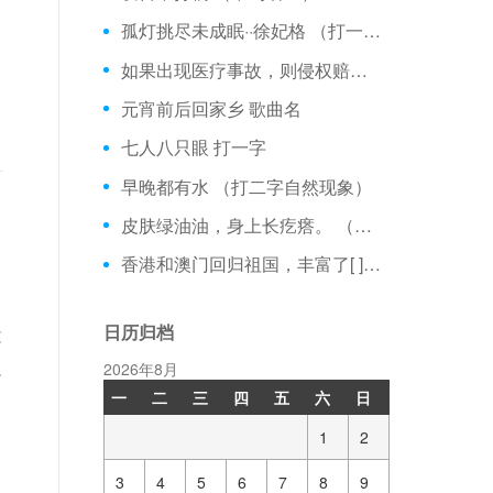
孤灯挑尽未成眠··徐妃格 （打一古代民族）
如果出现医疗事故，则侵权赔偿主体是：
元宵前后回家乡 歌曲名
七人八只眼 打一字
早晚都有水 （打二字自然现象）
皮肤绿油油，身上长疙瘩。 （打一蔬菜）
香港和澳门回归祖国，丰富了[ ]的理论和实践。
日历归档
没
人
2026年8月
一
二
三
四
五
六
日
1
2
3
4
5
6
7
8
9