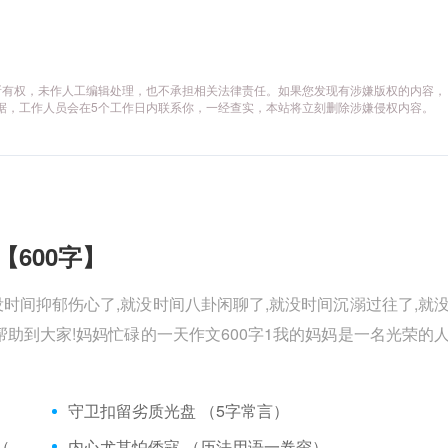
所有权，未作人工编辑处理，也不承担相关法律责任。如果您发现有涉嫌版权的内容，
供相关证据，工作人员会在5个工作日内联系你，一经查实，本站将立刻删除涉嫌侵权内容。
【600字】
没时间抑郁伤心了,就没时间八卦闲聊了,就没时间沉溺过往了,就
助到大家!妈妈忙碌的一天作文600字1我的妈妈是一名光荣的
）
守卫扣留劣质光盘 （5字常言）
矮脚虎、病关索不在，智多星、行者前往此处 （七字俗语）
内心尤其怕倭寇 （历法用语一卷帘）