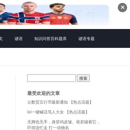
✕
文
谜语
知识问答百科题库
谜语专题
搜
索：
最受欢迎的文章
云数贸五行币最新通知 【热点话题】
lol一键喊话骂人大全 【热点话题】
无脚也无手，身穿鸡皮皱。谁若碰着它，
吓得连忙走 打一动物名