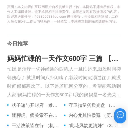
声明：本文内容由互联网用户自发贡献自行上传，本网站不拥有所有权，未
作人工编辑处理，也不承担相关法律责任。如果您发现有涉嫌版权的内容，
欢迎发送邮件至：403855638#qq.com 进行举报，并提供相关证据，工作
人员会在5个工作日内联系你，一经查实，本站将立刻删除涉嫌侵权内容。
今日推荐
妈妈忙碌的一天作文600字 三篇 【600字】
忙碌,是治疗一切神经质的良药,人一旦忙起来,就没时间抑
郁伤心了,就没时间八卦闲聊了,就没时间沉溺过往了,就没
时间郁郁寡欢了。以下是若吧网分享的，希望能帮助到
大家!妈妈忙碌的一天作文600字1我的妈妈是一名光荣的
人民警察，她总有做不完的事情。
状子递与开封府，难忍怒气心中生 （5字口语）
守卫扣留劣质光盘 （5字常言）
矮脚虎、病关索不在，智多星、行者前往此处 （七字俗语）
内心尤其怕倭寇 （历法用语一卷帘）
在线咨询
干活决策皆在行 （机构简称二）
“此花风韵更清姝” （3字手机品牌）