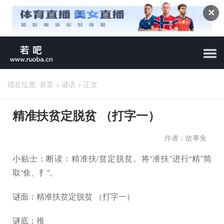
✕
现在位置:
首页
>
谜语
>
正文
精准扶贫定脱贫 （打字一）
作者：故事兔
小贴士：断读：精准扶/贫定脱贫。将“准扶”进行“精”简
取“隹、扌”。
谜面：精准扶贫定脱贫 （打字一）
谜底：推