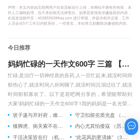
声明：本文内容由互联网用户自发贡献自行上传，本网站不拥有所有权，未
作人工编辑处理，也不承担相关法律责任。如果您发现有涉嫌版权的内容，
欢迎发送邮件至：403855638#qq.com 进行举报，并提供相关证据，工作
人员会在5个工作日内联系你，一经查实，本站将立刻删除涉嫌侵权内容。
今日推荐
妈妈忙碌的一天作文600字 三篇 【600字】
忙碌,是治疗一切神经质的良药,人一旦忙起来,就没时间抑
郁伤心了,就没时间八卦闲聊了,就没时间沉溺过往了,就没
时间郁郁寡欢了。以下是若吧网分享的，希望能帮助到
大家!妈妈忙碌的一天作文600字1我的妈妈是一名光荣的
人民警察，她总有做不完的事情。
状子递与开封府，难忍怒气心中生 （5字口语）
守卫扣留劣质光盘 （5字常言）
矮脚虎、病关索不在，智多星、行者前往此处 （七字俗语）
内心尤其怕倭寇 （历法用语一卷帘）
在线咨询
干活决策皆在行 （机构简称二）
“此花风韵更清姝” （3字手机品牌）