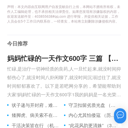
声明：本文内容由互联网用户自发贡献自行上传，本网站不拥有所有权，未
作人工编辑处理，也不承担相关法律责任。如果您发现有涉嫌版权的内容，
欢迎发送邮件至：403855638#qq.com 进行举报，并提供相关证据，工作
人员会在5个工作日内联系你，一经查实，本站将立刻删除涉嫌侵权内容。
今日推荐
妈妈忙碌的一天作文600字 三篇 【600字】
忙碌,是治疗一切神经质的良药,人一旦忙起来,就没时间抑
郁伤心了,就没时间八卦闲聊了,就没时间沉溺过往了,就没
时间郁郁寡欢了。以下是若吧网分享的，希望能帮助到
大家!妈妈忙碌的一天作文600字1我的妈妈是一名光荣的
人民警察，她总有做不完的事情。
状子递与开封府，难忍怒气心中生 （5字口语）
守卫扣留劣质光盘 （5字常言）
矮脚虎、病关索不在，智多星、行者前往此处 （七字俗语）
内心尤其怕倭寇 （历法用语一卷帘）
在线咨询
干活决策皆在行 （机构简称二）
“此花风韵更清姝” （3字手机品牌）