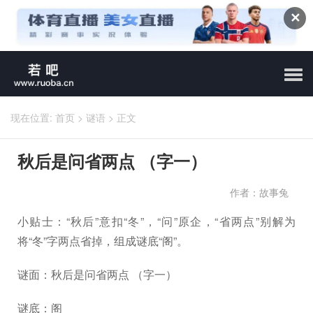
✕
现在位置:
首页
>
谜语
>
正文
秋后是问省两点 （字一）
作者：故事兔
小贴士：“秋后”意扣“冬”，“问”原企，“省两点”别解为
将“冬”字两点省掉，组成谜底“阁”。
谜面：秋后是问省两点 （字一）
谜底：阁