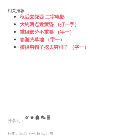
相关推荐
秋后去陇西 二字电影
大约两点近黄昏 （打一字）
重组部分不重要 （字一）
春游荒草地 （字一）
摘掉穷帽子挖去穷根子 （字一）
分享到：
标签：
两点
,
字一
,
秋后
,
问省