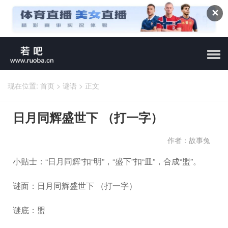
✕
现在位置:
首页
>
谜语
>
正文
日月同辉盛世下 （打一字）
作者：故事兔
小贴士：“日月同辉”扣“明”，“盛下”扣“皿”，合成“盟”。
谜面：日月同辉盛世下 （打一字）
谜底：盟