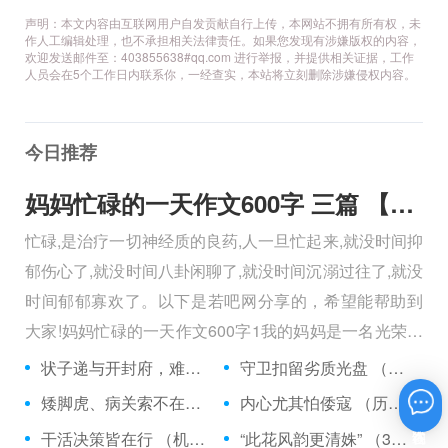
声明：本文内容由互联网用户自发贡献自行上传，本网站不拥有所有权，未
作人工编辑处理，也不承担相关法律责任。如果您发现有涉嫌版权的内容，
欢迎发送邮件至：403855638#qq.com 进行举报，并提供相关证据，工作
人员会在5个工作日内联系你，一经查实，本站将立刻删除涉嫌侵权内容。
今日推荐
妈妈忙碌的一天作文600字 三篇 【600字】
忙碌,是治疗一切神经质的良药,人一旦忙起来,就没时间抑
郁伤心了,就没时间八卦闲聊了,就没时间沉溺过往了,就没
时间郁郁寡欢了。以下是若吧网分享的，希望能帮助到
大家!妈妈忙碌的一天作文600字1我的妈妈是一名光荣的
人民警察，她总有做不完的事情。
状子递与开封府，难忍怒气心中生 （5字口语）
守卫扣留劣质光盘 （5字常言）
矮脚虎、病关索不在，智多星、行者前往此处 （七字俗语）
内心尤其怕倭寇 （历法用语一卷帘）
在线咨询
干活决策皆在行 （机构简称二）
“此花风韵更清姝” （3字手机品牌）