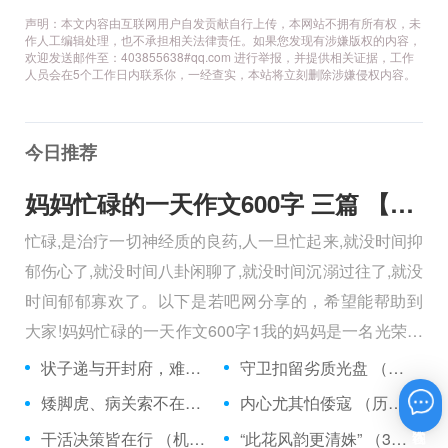
声明：本文内容由互联网用户自发贡献自行上传，本网站不拥有所有权，未
作人工编辑处理，也不承担相关法律责任。如果您发现有涉嫌版权的内容，
欢迎发送邮件至：403855638#qq.com 进行举报，并提供相关证据，工作
人员会在5个工作日内联系你，一经查实，本站将立刻删除涉嫌侵权内容。
今日推荐
妈妈忙碌的一天作文600字 三篇 【600字】
忙碌,是治疗一切神经质的良药,人一旦忙起来,就没时间抑
郁伤心了,就没时间八卦闲聊了,就没时间沉溺过往了,就没
时间郁郁寡欢了。以下是若吧网分享的，希望能帮助到
大家!妈妈忙碌的一天作文600字1我的妈妈是一名光荣的
人民警察，她总有做不完的事情。
状子递与开封府，难忍怒气心中生 （5字口语）
守卫扣留劣质光盘 （5字常言）
矮脚虎、病关索不在，智多星、行者前往此处 （七字俗语）
内心尤其怕倭寇 （历法用语一卷帘）
在线咨询
干活决策皆在行 （机构简称二）
“此花风韵更清姝” （3字手机品牌）