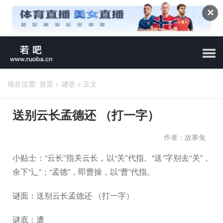
✕
现在位置:
首页
>
谜语
>
正文
送别云长孟德还 （打一字）
作者：故事兔
小贴士：“云长”指关云长，以“关”代指。“送”字别去“关”，
余下“辶”；“孟德”，即曹操，以“曹”代指。
谜面：送别云长孟德还 （打一字）
谜底：遭