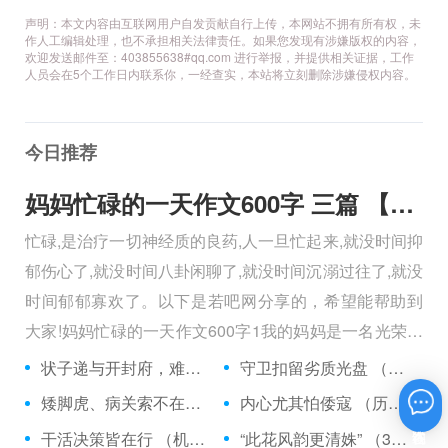
声明：本文内容由互联网用户自发贡献自行上传，本网站不拥有所有权，未
作人工编辑处理，也不承担相关法律责任。如果您发现有涉嫌版权的内容，
欢迎发送邮件至：403855638#qq.com 进行举报，并提供相关证据，工作
人员会在5个工作日内联系你，一经查实，本站将立刻删除涉嫌侵权内容。
今日推荐
妈妈忙碌的一天作文600字 三篇 【600字】
忙碌,是治疗一切神经质的良药,人一旦忙起来,就没时间抑
郁伤心了,就没时间八卦闲聊了,就没时间沉溺过往了,就没
时间郁郁寡欢了。以下是若吧网分享的，希望能帮助到
大家!妈妈忙碌的一天作文600字1我的妈妈是一名光荣的
人民警察，她总有做不完的事情。
状子递与开封府，难忍怒气心中生 （5字口语）
守卫扣留劣质光盘 （5字常言）
矮脚虎、病关索不在，智多星、行者前往此处 （七字俗语）
内心尤其怕倭寇 （历法用语一卷帘）
在线咨询
干活决策皆在行 （机构简称二）
“此花风韵更清姝” （3字手机品牌）