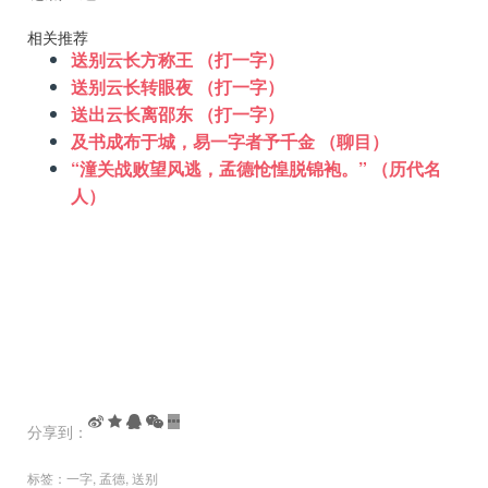
相关推荐
送别云长方称王 （打一字）
送别云长转眼夜 （打一字）
送出云长离邵东 （打一字）
及书成布于城，易一字者予千金 （聊目）
“潼关战败望风逃，孟德怆惶脱锦袍。” （历代名
人）
分享到：
标签：
一字
,
孟德
,
送别