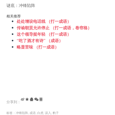
谜底：冲锋陷阵
相关推荐
处处增设电话线 （打一成语）
传谕朝贡允许停止 （打一成语，卷帘格）
这个领导挺年轻 （打一成语）
“吃了酒才有诗” （成语）
略显苦味 （打一成语）
分享到：
标签：
冲锋陷阵
,
成语
,
白虎
,
误入
,
豹子