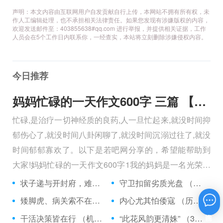
声明：本文内容由互联网用户自发贡献自行上传，本网站不拥有所有权，未
作人工编辑处理，也不承担相关法律责任。如果您发现有涉嫌版权的内容，
欢迎发送邮件至：403855638#qq.com 进行举报，并提供相关证据，工作
人员会在5个工作日内联系你，一经查实，本站将立刻删除涉嫌侵权内容。
今日推荐
妈妈忙碌的一天作文600字 三篇 【600字】
忙碌,是治疗一切神经质的良药,人一旦忙起来,就没时间抑
郁伤心了,就没时间八卦闲聊了,就没时间沉溺过往了,就没
时间郁郁寡欢了。以下是若吧网分享的，希望能帮助到
大家!妈妈忙碌的一天作文600字1我的妈妈是一名光荣的
人民警察，她总有做不完的事情。
状子递与开封府，难忍怒气心中生 （5字口语）
守卫扣留劣质光盘 （5字常言）
矮脚虎、病关索不在，智多星、行者前往此处 （七字俗语）
内心尤其怕倭寇 （历法用语一卷帘）
在线咨询
干活决策皆在行 （机构简称二）
“此花风韵更清姝” （3字手机品牌）