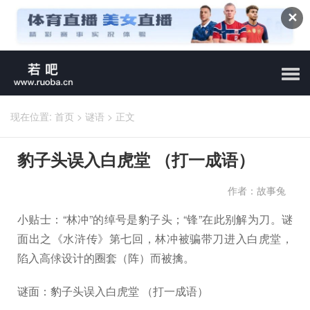
✕
现在位置:
首页
>
谜语
>
正文
豹子头误入白虎堂 （打一成语）
作者：故事兔
小贴士：“林冲”的绰号是豹子头；“锋”在此别解为刀。谜
面出之《水浒传》第七回，林冲被骗带刀进入白虎堂，
陷入高俅设计的圈套（阵）而被擒。
谜面：豹子头误入白虎堂 （打一成语）