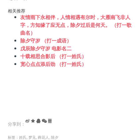
相关推荐
友情雨下永相伴，人情相遇有尔时，大雁南飞非人
字，方知缘了应无点，除夕过后是何天。 （打一歌
曲名）
除夕守岁 （打一成语）
戊辰除夕守岁 电影名二
十载相思合影后 （打一姓氏）
宽心点点添后劲 （打一姓氏）
分享到：
标签：
姓氏
,
梦见
,
葬花人
,
除夕