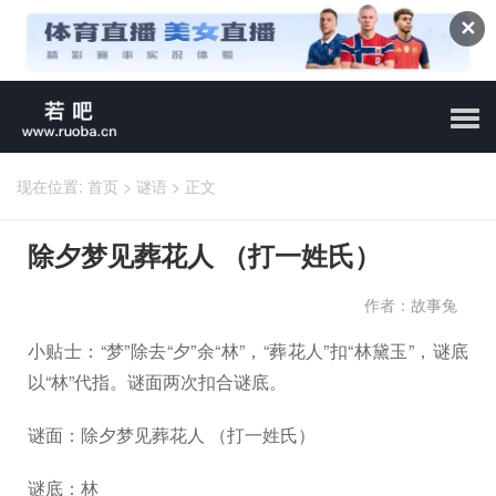
✕
现在位置:
首页
>
谜语
>
正文
除夕梦见葬花人 （打一姓氏）
作者：故事兔
小贴士：“梦”除去“夕”余“林”，“葬花人”扣“林黛玉”，谜底
以“林”代指。谜面两次扣合谜底。
谜面：除夕梦见葬花人 （打一姓氏）
谜底：林