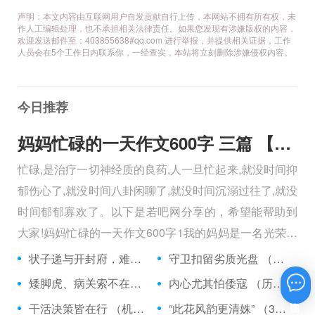
声明：本文内容由互联网用户自发贡献自行上传，本网站不拥有所有权，未
作人工编辑处理，也不承担相关法律责任。如果您发现有涉嫌版权的内容，
欢迎发送邮件至：403855638#qq.com 进行举报，并提供相关证据，工作
人员会在5个工作日内联系你，一经查实，本站将立刻删除涉嫌侵权内容。
今日推荐
妈妈忙碌的一天作文600字 三篇 【600字】
忙碌,是治疗一切神经质的良药,人一旦忙起来,就没时间抑
郁伤心了,就没时间八卦闲聊了,就没时间沉溺过往了,就没
时间郁郁寡欢了。以下是若吧网分享的，希望能帮助到
大家!妈妈忙碌的一天作文600字1我的妈妈是一名光荣的
人民警察，她总有做不完的事情。
状子递与开封府，难忍怒气心中生 （5字口语）
守卫扣留劣质光盘 （5字常言）
矮脚虎、病关索不在，智多星、行者前往此处 （七字俗语）
内心尤其怕倭寇 （历法用语一卷帘）
在线咨询
干活决策皆在行 （机构简称二）
“此花风韵更清姝” （3字手机品牌）