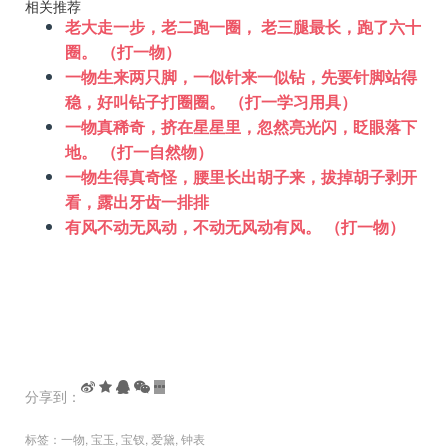
相关推荐
老大走一步，老二跑一圈， 老三腿最长，跑了六十
圈。 （打一物）
一物生来两只脚，一似针来一似钻，先要针脚站得
稳，好叫钻子打圈圈。 （打一学习用具）
一物真稀奇，挤在星星里，忽然亮光闪，眨眼落下
地。 （打一自然物）
一物生得真奇怪，腰里长出胡子来，拔掉胡子剥开
看，露出牙齿一排排
有风不动无风动，不动无风动有风。 （打一物）
分享到：
标签：
一物
,
宝玉
,
宝钗
,
爱黛
,
钟表