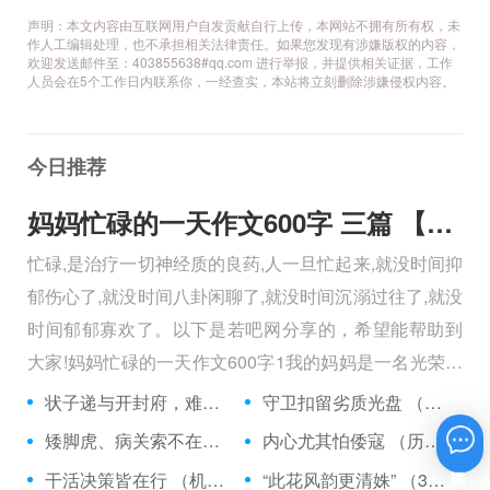
声明：本文内容由互联网用户自发贡献自行上传，本网站不拥有所有权，未
作人工编辑处理，也不承担相关法律责任。如果您发现有涉嫌版权的内容，
欢迎发送邮件至：403855638#qq.com 进行举报，并提供相关证据，工作
人员会在5个工作日内联系你，一经查实，本站将立刻删除涉嫌侵权内容。
今日推荐
妈妈忙碌的一天作文600字 三篇 【600字】
忙碌,是治疗一切神经质的良药,人一旦忙起来,就没时间抑
郁伤心了,就没时间八卦闲聊了,就没时间沉溺过往了,就没
时间郁郁寡欢了。以下是若吧网分享的，希望能帮助到
大家!妈妈忙碌的一天作文600字1我的妈妈是一名光荣的
人民警察，她总有做不完的事情。
状子递与开封府，难忍怒气心中生 （5字口语）
守卫扣留劣质光盘 （5字常言）
矮脚虎、病关索不在，智多星、行者前往此处 （七字俗语）
内心尤其怕倭寇 （历法用语一卷帘）
在线咨询
干活决策皆在行 （机构简称二）
“此花风韵更清姝” （3字手机品牌）