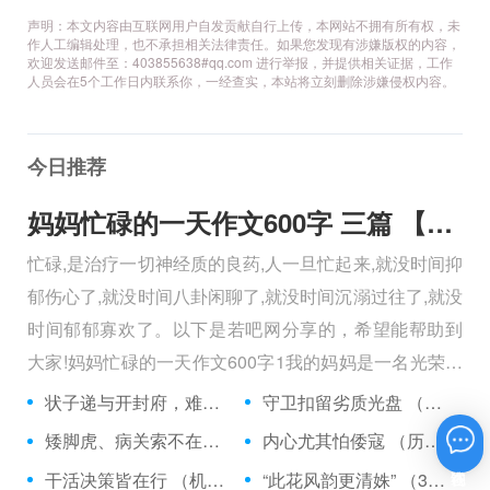
声明：本文内容由互联网用户自发贡献自行上传，本网站不拥有所有权，未
作人工编辑处理，也不承担相关法律责任。如果您发现有涉嫌版权的内容，
欢迎发送邮件至：403855638#qq.com 进行举报，并提供相关证据，工作
人员会在5个工作日内联系你，一经查实，本站将立刻删除涉嫌侵权内容。
今日推荐
妈妈忙碌的一天作文600字 三篇 【600字】
忙碌,是治疗一切神经质的良药,人一旦忙起来,就没时间抑
郁伤心了,就没时间八卦闲聊了,就没时间沉溺过往了,就没
时间郁郁寡欢了。以下是若吧网分享的，希望能帮助到
大家!妈妈忙碌的一天作文600字1我的妈妈是一名光荣的
人民警察，她总有做不完的事情。
状子递与开封府，难忍怒气心中生 （5字口语）
守卫扣留劣质光盘 （5字常言）
矮脚虎、病关索不在，智多星、行者前往此处 （七字俗语）
内心尤其怕倭寇 （历法用语一卷帘）
在线咨询
干活决策皆在行 （机构简称二）
“此花风韵更清姝” （3字手机品牌）