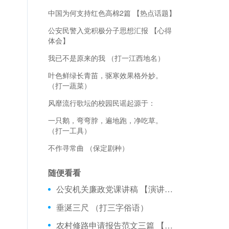
中国为何支持红色高棉2篇 【热点话题】
公安民警入党积极分子思想汇报 【心得
体会】
我已不是原来的我 （打一江西地名）
叶色鲜绿长青苗，驱寒效果格外妙。
（打一蔬菜）
风靡流行歌坛的校园民谣起源于：
一只鹅，弯弯脖，遍地跑，净吃草。
（打一工具）
不作寻常曲 （保定剧种）
随便看看
公安机关廉政党课讲稿 【演讲稿】
垂涎三尺 （打三字俗语）
农村修路申请报告范文三篇 【工作报告】