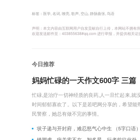
标签：
医学
,
名词
,
嘹亮
,
歌声
,
空山
,
静脉曲张
,
鸟语
声明：本文内容由互联网用户自发贡献自行上传，本网站不拥有
欢迎发送邮件至：403855638#qq.com 进行举报，并提
今日推荐
妈妈忙碌的一天作文600字 三篇 
忙碌,是治疗一切神经质的良药,人一旦忙起来,就
时间郁郁寡欢了。以下是若吧网分享的，希望能帮
民警察，她总有做不完的事情。
状子递与开封府，难忍怒气心中生 （5字口语