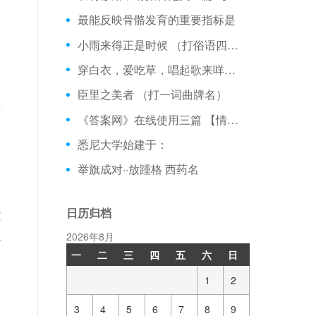
最能反映骨骼发育的重要指标是
小雨来得正是时候 （打俗语四字）
穿白衣，爱吃草，唱起歌来咩咩叫。 （打一动物）
臣里之美者 （打一词曲牌名）
《答案网》在线使用三篇 【情感类作文】
悉尼大学始建于：
举旗成对··放踵格 西药名
日历归档
没
人
2026年8月
一
二
三
四
五
六
日
1
2
3
4
5
6
7
8
9