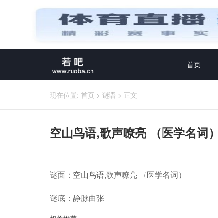
首页
现在位置:
首页
>
谜语
>
正文
空山鸟语,歌声嘹亮 （医学名词
谜面：空山鸟语,歌声嘹亮 （医学名词）
谜底：静脉曲张