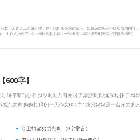
所有权，未作人工编辑处理，也不承担相关法律责任。如果您发现有涉嫌版权的内容，
供相关证据，工作人员会在5个工作日内联系你，一经查实，本站将立刻删除涉嫌侵权内容。
【600字】
没时间抑郁伤心了,就没时间八卦闲聊了,就没时间沉溺过往了,就
助到大家!妈妈忙碌的一天作文600字1我的妈妈是一名光荣的
）
守卫扣留劣质光盘 （5字常言）
矮脚虎、病关索不在，智多星、行者前往此处 （七字俗语）
内心尤其怕倭寇 （历法用语一卷帘）