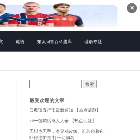
✕
文
谜语
知识问答百科题库
谜语专题
搜
索：
最受欢迎的文章
云数贸五行币最新通知 【热点话题】
lol一键喊话骂人大全 【热点话题】
无脚也无手，身穿鸡皮皱。谁若碰着它，
吓得连忙走 打一动物名