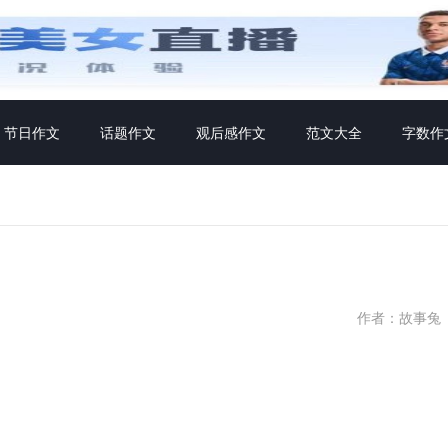
节日作文
话题作文
观后感作文
范文大全
字数作
）
作者：故事兔