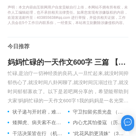
声明：本文内容由互联网用户自发贡献自行上传，本网站不拥有所有权，未
作人工编辑处理，也不承担相关法律责任。如果您发现有涉嫌版权的内容，
欢迎发送邮件至：403855638#qq.com 进行举报，并提供相关证据，工作
人员会在5个工作日内联系你，一经查实，本站将立刻删除涉嫌侵权内容。
今日推荐
妈妈忙碌的一天作文600字 三篇 【600字】
忙碌,是治疗一切神经质的良药,人一旦忙起来,就没时间抑
郁伤心了,就没时间八卦闲聊了,就没时间沉溺过往了,就没
时间郁郁寡欢了。以下是若吧网分享的，希望能帮助到
大家!妈妈忙碌的一天作文600字1我的妈妈是一名光荣的
人民警察，她总有做不完的事情。
状子递与开封府，难忍怒气心中生 （5字口语）
守卫扣留劣质光盘 （5字常言）
矮脚虎、病关索不在，智多星、行者前往此处 （七字俗语）
内心尤其怕倭寇 （历法用语一卷帘）
在线咨询
干活决策皆在行 （机构简称二）
“此花风韵更清姝” （3字手机品牌）