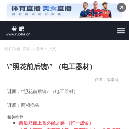
✕
现在位置:
首页
>
谜语
>
正文
\”照花前后镜\” （电工器材）
作者：故事兔
谜面：\”照花前后镜\” （电工器材）
谜底：两相插头
相关推荐
前后乃鼓上蚤必经之路 （打一成语）