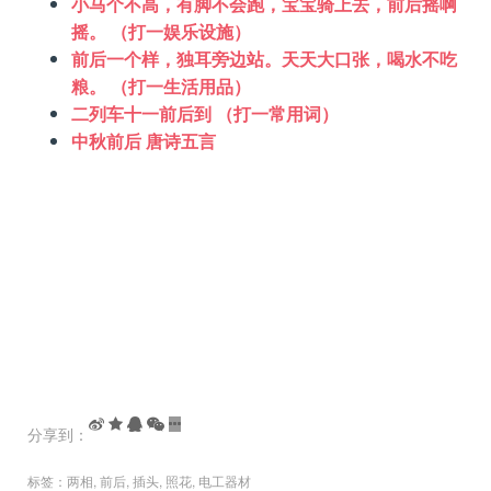
小马个不高，有脚不会跑，宝宝骑上去，前后摇啊
摇。 （打一娱乐设施）
前后一个样，独耳旁边站。天天大口张，喝水不吃
粮。 （打一生活用品）
二列车十一前后到 （打一常用词）
中秋前后 唐诗五言
分享到：
标签：
两相
,
前后
,
插头
,
照花
,
电工器材