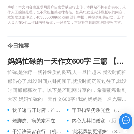
声明：本文内容由互联网用户自发贡献自行上传，本网站不拥有所有权，未
作人工编辑处理，也不承担相关法律责任。如果您发现有涉嫌版权的内容，
欢迎发送邮件至：403855638#qq.com 进行举报，并提供相关证据，工作
人员会在5个工作日内联系你，一经查实，本站将立刻删除涉嫌侵权内容。
今日推荐
妈妈忙碌的一天作文600字 三篇 【600字】
忙碌,是治疗一切神经质的良药,人一旦忙起来,就没时间抑
郁伤心了,就没时间八卦闲聊了,就没时间沉溺过往了,就没
时间郁郁寡欢了。以下是若吧网分享的，希望能帮助到
大家!妈妈忙碌的一天作文600字1我的妈妈是一名光荣的
人民警察，她总有做不完的事情。
状子递与开封府，难忍怒气心中生 （5字口语）
守卫扣留劣质光盘 （5字常言）
矮脚虎、病关索不在，智多星、行者前往此处 （七字俗语）
内心尤其怕倭寇 （历法用语一卷帘）
在线咨询
干活决策皆在行 （机构简称二）
“此花风韵更清姝” （3字手机品牌）