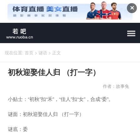
✕
现在位置:
首页
>
谜语
>
正文
初秋迎娶佳人归 （打一字）
作者：故事兔
小贴士：“初秋”扣“禾”，“佳人”扣“女”，合成“委”。
谜面：初秋迎娶佳人归 （打一字）
谜底：委