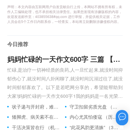
声明：本文内容由互联网用户自发贡献自行上传，本网站不拥有所有权，未
作人工编辑处理，也不承担相关法律责任。如果您发现有涉嫌版权的内容，
欢迎发送邮件至：403855638#qq.com 进行举报，并提供相关证据，工作
人员会在5个工作日内联系你，一经查实，本站将立刻删除涉嫌侵权内容。
今日推荐
妈妈忙碌的一天作文600字 三篇 【600字】
忙碌,是治疗一切神经质的良药,人一旦忙起来,就没时间抑
郁伤心了,就没时间八卦闲聊了,就没时间沉溺过往了,就没
时间郁郁寡欢了。以下是若吧网分享的，希望能帮助到
大家!妈妈忙碌的一天作文600字1我的妈妈是一名光荣的
人民警察，她总有做不完的事情。
状子递与开封府，难忍怒气心中生 （5字口语）
守卫扣留劣质光盘 （5字常言）
矮脚虎、病关索不在，智多星、行者前往此处 （七字俗语）
内心尤其怕倭寇 （历法用语一卷帘）
在线咨询
干活决策皆在行 （机构简称二）
“此花风韵更清姝” （3字手机品牌）