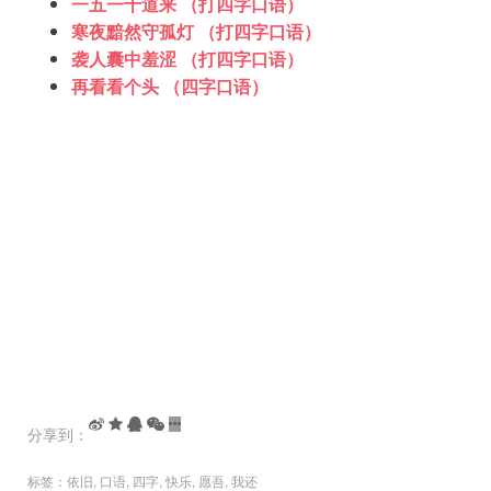
一五一十道来 （打四字口语）
寒夜黯然守孤灯 （打四字口语）
袭人囊中羞涩 （打四字口语）
再看看个头 （四字口语）
分享到：
标签：
依旧
,
口语
,
四字
,
快乐
,
愿吾
,
我还