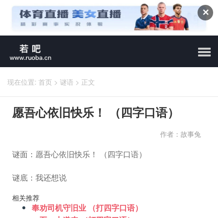
✕
现在位置:
首页
>
谜语
>
正文
愿吾心依旧快乐！ （四字口语）
作者：故事兔
谜面：愿吾心依旧快乐！ （四字口语）
谜底：我还想说
相关推荐
奉劝司机守旧业 （打四字口语）