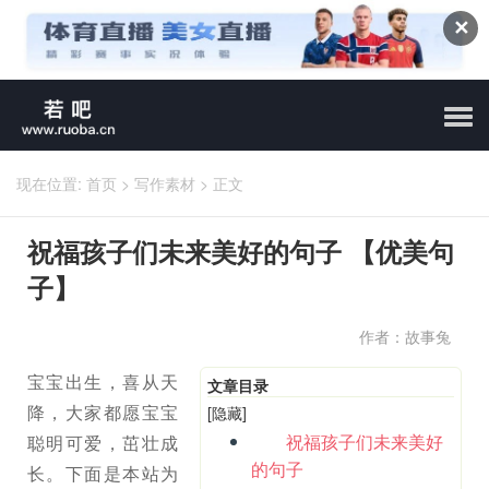
✕
现在位置:
首页
>
写作素材
>
正文
祝福孩子们未来美好的句子 【优美句
子】
作者：故事兔
宝宝出生，喜从天
文章目录
降，大家都愿宝宝
[隐藏]
祝福孩子们未来美好
聪明可爱，茁壮成
的句子
长。下面是本站为