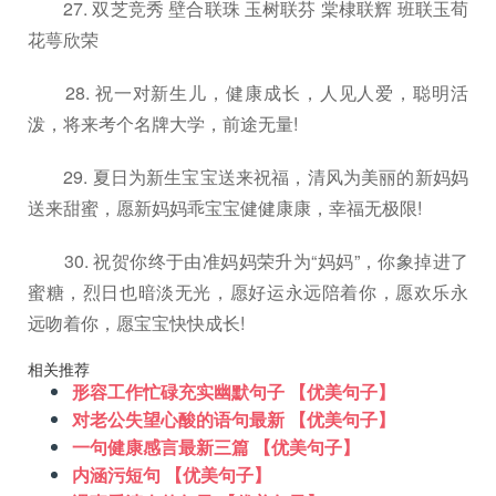
27. 双芝竞秀 壁合联珠 玉树联芬 棠棣联辉 班联玉荀
花萼欣荣
28. 祝一对新生儿，健康成长，人见人爱，聪明活
泼，将来考个名牌大学，前途无量!
29. 夏日为新生宝宝送来祝福，清风为美丽的新妈妈
送来甜蜜，愿新妈妈乖宝宝健健康康，幸福无极限!
30. 祝贺你终于由准妈妈荣升为“妈妈”，你象掉进了
蜜糖，烈日也暗淡无光，愿好运永远陪着你，愿欢乐永
远吻着你，愿宝宝快快成长!
相关推荐
形容工作忙碌充实幽默句子 【优美句子】
对老公失望心酸的语句最新 【优美句子】
一句健康感言最新三篇 【优美句子】
内涵污短句 【优美句子】