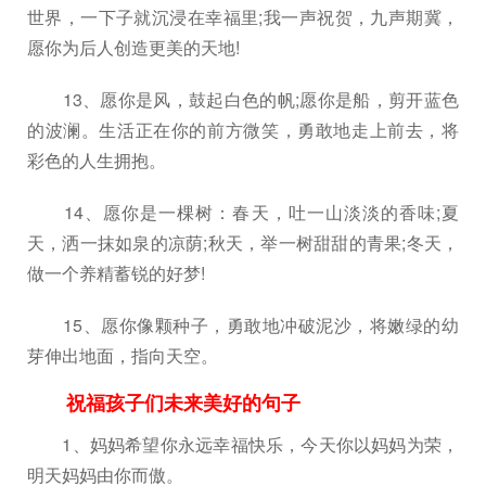
世界，一下子就沉浸在幸福里;我一声祝贺，九声期冀，
愿你为后人创造更美的天地!
13、愿你是风，鼓起白色的帆;愿你是船，剪开蓝色
的波澜。生活正在你的前方微笑，勇敢地走上前去，将
彩色的人生拥抱。
14、愿你是一棵树：春天，吐一山淡淡的香味;夏
天，洒一抹如泉的凉荫;秋天，举一树甜甜的青果;冬天，
做一个养精蓄锐的好梦!
15、愿你像颗种子，勇敢地冲破泥沙，将嫩绿的幼
芽伸出地面，指向天空。
祝福孩子们未来美好的句子
1、妈妈希望你永远幸福快乐，今天你以妈妈为荣，
明天妈妈由你而傲。