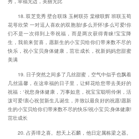
秀，幸福无边，美丽无比
18. 双芝竞秀 壁合联珠 玉树联芬 棠棣联辉 班联玉荀
花萼欣荣 一对逗人喜欢的双胞胎!多么开怀!多么可爱!你
们不是一次得到上帝祝福，而是两次获得青睐!宝宝降
生，我前来贺喜，愿新生的小宝贝给你们带来数不尽的
快乐，祝小宝贝身体健康，茁壮成长，祝新妈妈您甜蜜
美满
19. 日子突然之间多了几丝甜蜜，空气中似乎也飘着
几丝温馨，在这幸福的日子里，让鲜花给您带去美好的
祝福：‘祝您身体健康，万事如意，祝宝宝聪明伶俐，活
泼可爱!衷心祝贺新生儿诞生，并致以最良好的祝愿!愿新
生的小宝贝给你们带来数不尽的快乐!祝小宝贝:身体健康!
茁壮成长
20. 占弄璋之喜。想天上石麟，他日定属栋梁之器。