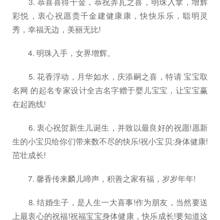
3. 恭喜喜得千金，恭祝弄瓦之喜，明珠入拿，增辉
彩悦，衷心祝愿贵千金建健康康，快快乐乐，聪明灵
秀，幸福无边，美丽无比!
4. 明珠入手，女界增辉。
5. 花香浮动，月华如水，庆添嗣之喜，特请 宝宝取
名网 的起名专家设计全吉名字赠于婴儿宝宝，让宝宝赢
在起跑线!
6. 衷心祝贺新生儿诞生，并致以最良好的祝愿!愿新
生的小宝贝给你们带来数不尽的快乐!祝小宝贝:身体健康!
茁壮成长!
7. 馨香传来麟儿啼声，积善之家有福，岁岁年年!
8. 结婚生子，是人生一大喜事!作为朋友，当然要送
上最衷心的祝福!祝福宝宝身体健康，快乐成长!要知道这