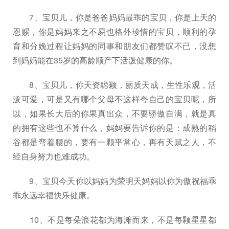
7、宝贝儿，你是爸爸妈妈最乖的宝贝，你是上天的
恩赐，你是妈妈来之不易也格外珍惜的宝贝，顺利的孕
育和分娩过程让妈妈的同事和朋友们都赞叹不已，没想
到妈妈能在35岁的高龄顺产下活泼健康的你。
8、宝贝儿，你天资聪颖，丽质天成，生性乐观，活
泼可爱，可是又有哪个父母不这样夸自己的宝贝呢，所
以，如果长大后的你果真出众，不要骄傲自满，就是真
的拥有这些也不算什么，妈妈要告诉你的是：成熟的稻
谷都是弯着腰的，要有一颗平常心，再有天赋之人，不
经自身努力也难成功。
9、宝贝今天你以妈妈为荣明天妈妈以你为傲祝福乖
乖永远幸福快乐健康。
10、不是每朵浪花都为海滩而来，不是每颗星星都