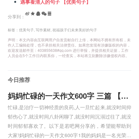
遇事看清人的句子 【优美句子】
分享到：
标签：
优美句子
,
写作素材
,
祝福孩子们未来美好的句子
声明：本文内容由互联网用户自发贡献自行上传，本网站不拥有所有权，未
作人工编辑处理，也不承担相关法律责任。如果您发现有涉嫌版权的内容，
欢迎发送邮件至：403855638#qq.com 进行举报，并提供相关证据，工作
人员会在5个工作日内联系你，一经查实，本站将立刻删除涉嫌侵权内容。
今日推荐
妈妈忙碌的一天作文600字 三篇 【600字】
忙碌,是治疗一切神经质的良药,人一旦忙起来,就没时间抑
郁伤心了,就没时间八卦闲聊了,就没时间沉溺过往了,就没
时间郁郁寡欢了。以下是若吧网分享的，希望能帮助到
大家!妈妈忙碌的一天作文600字1我的妈妈是一名光荣的