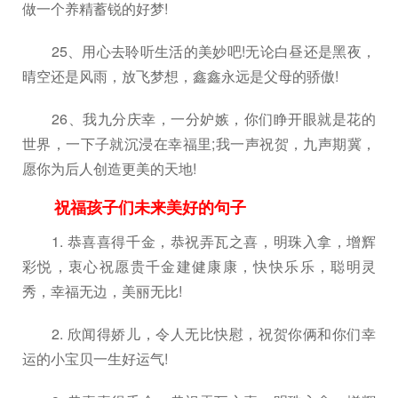
做一个养精蓄锐的好梦!
25、用心去聆听生活的美妙吧!无论白昼还是黑夜，
晴空还是风雨，放飞梦想，鑫鑫永远是父母的骄傲!
26、我九分庆幸，一分妒嫉，你们睁开眼就是花的
世界，一下子就沉浸在幸福里;我一声祝贺，九声期冀，
愿你为后人创造更美的天地!
祝福孩子们未来美好的句子
1. 恭喜喜得千金，恭祝弄瓦之喜，明珠入拿，增辉
彩悦，衷心祝愿贵千金建健康康，快快乐乐，聪明灵
秀，幸福无边，美丽无比!
2. 欣闻得娇儿，令人无比快慰，祝贺你俩和你们幸
运的小宝贝一生好运气!