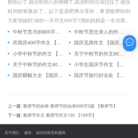
郁伤心了,就没时间八卦闲聊了,就没时间沉溺过往了,就没
时间郁郁寡欢了。以下是若吧网分享的，希望能帮助到
大家!妈妈忙碌的一天作文600字1我的妈妈是一名光荣的
人民警察，她总有做不完的事情。
中秋节赏月的800字作文四篇 【中秋节】
中秋节思念亲人的作文篇三篇 【中秋节】
庆国庆400字作文 【国庆节】
国庆见闻作文 【国庆节】
在线咨询
小学中秋节的作文 【中秋节】
关于中秋节的作文800 【中秋节】
关于中秋节的作文400字 【中秋节】
小学生国庆节作文 【国庆节】
国庆横幅大全 【国庆节】
国庆节旅行好去处 【国庆节】
上一篇:
教师节的由来 教师节的由来600字3篇 【教师节】
下一篇:
教师节作文 教师节作文100 【100字】
关于我们
谜语
知识问答百科题库