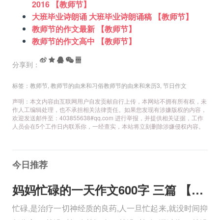
2016 【教师节】
大班毕业诗朗诵 大班毕业诗朗诵稿 【教师节】
教师节的作文最新 【教师节】
教师节的作文高中 【教师节】
分享到：
标签：
教师节
,
教师节的由来和习俗教师节的由来和来历3
,
节日作文
声明：本文内容由互联网用户自发贡献自行上传，本网站不拥有所有权，未
作人工编辑处理，也不承担相关法律责任。如果您发现有涉嫌版权的内容，
欢迎发送邮件至：403855638#qq.com 进行举报，并提供相关证据，工作
人员会在5个工作日内联系你，一经查实，本站将立刻删除涉嫌侵权内容。
今日推荐
妈妈忙碌的一天作文600字 三篇 【600字】
忙碌,是治疗一切神经质的良药,人一旦忙起来,就没时间抑