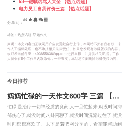
lol一键喊话骂人大全 【热点话题】
电力员工自我评价三篇 【热点话题】
分享到：
标签：
热点话题
,
话题作文
声明：本文内容由互联网用户自发贡献自行上传，本网站不拥有所有权，未
作人工编辑处理，也不承担相关法律责任。如果您发现有涉嫌版权的内容，
欢迎发送邮件至：403855638#qq.com 进行举报，并提供相关证据，工作
人员会在5个工作日内联系你，一经查实，本站将立刻删除涉嫌侵权内容。
今日推荐
妈妈忙碌的一天作文600字 三篇 【600字】
忙碌,是治疗一切神经质的良药,人一旦忙起来,就没时间抑
郁伤心了,就没时间八卦闲聊了,就没时间沉溺过往了,就没
时间郁郁寡欢了。以下是若吧网分享的，希望能帮助到