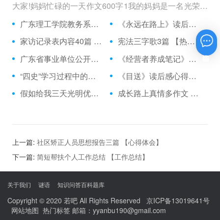
大家!妈妈忙碌的一天作文600字1我的妈妈是一名光荣的
人民警察，她总有做不完的事情。
广东理工学院教务系统 【热点话题】
《永远在路上》读后感 【读后感】
家访记录表内容40篇 【热点话题】
宪法三字歌3篇 【热点话题】
在线咨询
广东省事业单位公开招聘信息管理系统 【热点话题】
《经营者养成笔记》读后感 【读后感】
“四史”学习过程中的感悟 【热点话题】
《目送》读后感心得体会范文三篇 【读后感】
假如给我三天光明优秀读后感三篇 【读后感】
成长路上真情多作文 【作文】
上一篇:
社区矫正人员思想报告三篇 【心得体会】
下一篇:
简短帮扶个人工作总结 【工作总结】
关于我们
谜语
知识问答百科题库
Copyright © 2020
若吧
All Rights Reserved
京ICP备13019641号
网站地图
热门标签
邮箱：yyanbu190@gmail.com