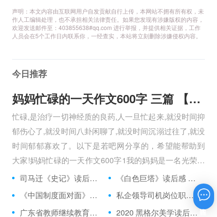
声明：本文内容由互联网用户自发贡献自行上传，本网站不拥有所有权，未
作人工编辑处理，也不承担相关法律责任。如果您发现有涉嫌版权的内容，
欢迎发送邮件至：403855638#qq.com 进行举报，并提供相关证据，工作
人员会在5个工作日内联系你，一经查实，本站将立刻删除涉嫌侵权内容。
今日推荐
妈妈忙碌的一天作文600字 三篇 【600字】
忙碌,是治疗一切神经质的良药,人一旦忙起来,就没时间抑
郁伤心了,就没时间八卦闲聊了,就没时间沉溺过往了,就没
时间郁郁寡欢了。以下是若吧网分享的，希望能帮助到
大家!妈妈忙碌的一天作文600字1我的妈妈是一名光荣的
人民警察，她总有做不完的事情。
司马迁《史记》读后感范文 【读后感】
《白色巨塔》读后感 【读后感】
《中国制度面对面》读后感心得体会 【读后感】
私企领导司机岗位职责 3篇 【热点话题】
在线咨询
广东省教师继续教育管理系统 【热点话题】
2020 黑格尔美学读后感三篇 【读后感】